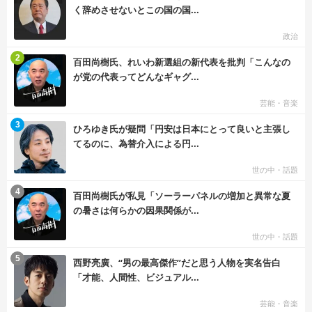
く辞めさせないとこの国の国...
政治
む
2
百田尚樹氏、れいわ新選組の新代表を批判「こんなの
が党の代表ってどんなギャグ...
芸能・音楽
む
3
ひろゆき氏が疑問「円安は日本にとって良いと主張し
てるのに、為替介入による円...
世の中・話題
む
4
百田尚樹氏が私見「ソーラーパネルの増加と異常な夏
の暑さは何らかの因果関係が...
世の中・話題
む
5
西野亮廣、“男の最高傑作”だと思う人物を実名告白
「才能、人間性、ビジュアル...
芸能・音楽