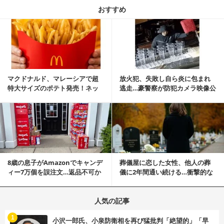
おすすめ
記事を読む
マクドナルド、マレーシアで超
放火犯、失敗し自ら炎に包まれ
特大サイズのポテト発売！ネッ
逃走…豪警察が防犯カメラ映像公
ト反響「ヤバすぎる」
開
記事を読む
8歳の息子がAmazonでキャンデ
葬儀屋に恋した女性、他人の葬
ィー7万個を誤注文…返品不可か
儀に2年間通い続ける…衝撃的な
ら感動の結末へ
結末に
人気の記事
む
1
小沢一郎氏、小泉防衛相を再び猛批判「絶望的」「早