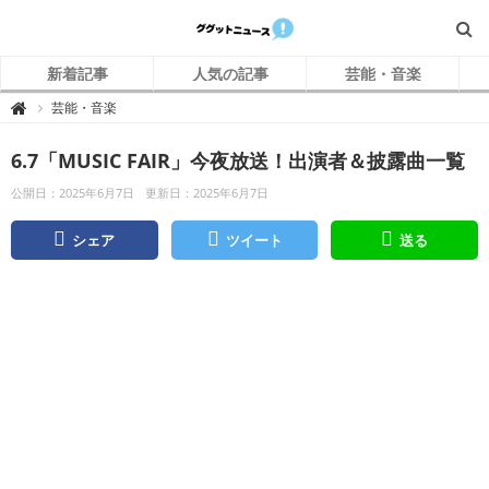
新着記事
人気の記事
芸能・音楽
グ
芸能・音楽

グ
ッ
ト
6.7「MUSIC FAIR」今夜放送！出演者＆披露曲一覧
ニ
ュ
ー
公開日：2025年6月7日
更新日：2025年6月7日
ス
シェア
ツイート
送る