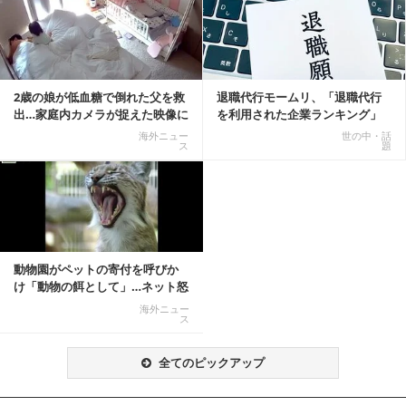
2歳の娘が低血糖で倒れた父を救
退職代行モームリ、「退職代行
出…家庭内カメラが捉えた映像に
を利用された企業ランキング」
称賛の声相次ぐ
公開
海外ニュー
世の中・話
ス
題
動物園がペットの寄付を呼びか
け「動物の餌として」…ネット怒
りの声「ペットは...
海外ニュー
ス
全てのピックアップ