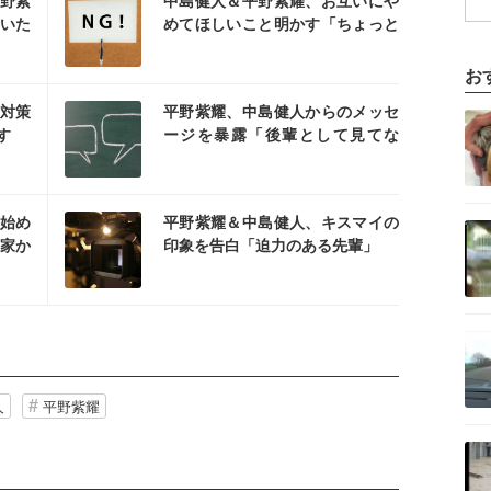
野紫
中島健人＆平野紫耀、お互いにや
いた
めてほしいこと明かす「ちょっと
られ
怖いから…」
お
を読む
記事を読む
対策
平野紫耀、中島健人からのメッセ
す
ージを暴露「後輩として見てな
い」
を読む
記事を読む
始め
平野紫耀＆中島健人、キスマイの
家か
印象を告白「迫力のある先輩」
記事を読む
人
平野紫耀
記事を読む