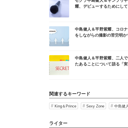
セクゾ中島健人＆キンプリ平
耀、デビューするためにして
ことを告白「めちゃくちゃ怒
た」
記事を読む
記事
中島健人＆平野紫耀、コロナ
をしながらの撮影の苦労明か
記事を読む
記事
中島健人＆平野紫耀、二人で
たあることについて語る「実
ら仕送り来たみたい」
関連するキーワード
King＆Prince
Sexy Zone
中島健
ライター