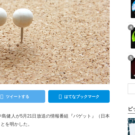
記事を読む
4
記事を読む
5
ツイートする
はてなブックマーク
ピ
 Zoneの中島健人が5月21日放送の情報番組『バゲット』（日本
記事を読む
ことを明かした。