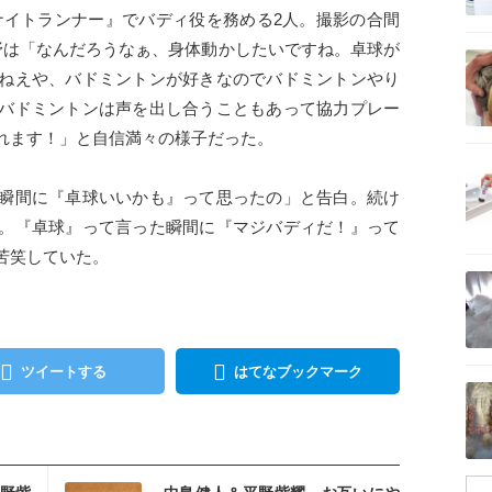
ナイトランナー』でバディ役を務める2人。撮影の合間
記事を読む
野は「なんだろうなぁ、身体動かしたいですね。卓球が
ねえや、バドミントンが好きなのでバドミントンやり
バドミントンは声を出し合うこともあって協力プレー
れます！」と自信満々の様子だった。
記事を読む
瞬間に『卓球いいかも』って思ったの」と告白。続け
。『卓球』って言った瞬間に『マジバディだ！』って
苦笑していた。
記事を読む
ツイートする
はてなブックマーク
記事を読む
を読む