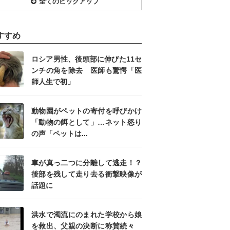
全てのピックアップ
すすめ
ロシア男性、後頭部に伸びた11セ
ンチの角を除去 医師も驚愕「医
師人生で初」
動物園がペットの寄付を呼びかけ
「動物の餌として」…ネット怒り
の声「ペットは...
車が真っ二つに分離して逃走！？
後部を残して走り去る衝撃映像が
話題に
洪水で濁流にのまれた学校から娘
を救出、父親の決断に称賛続々