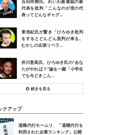
百田尚樹氏、れいわ新選組の新
代表を批判「こんなのが党の代
表ってどんなギャグ...
東浩紀氏が驚き「ひろゆき批判
をするとどんどん批判が来る。
むかしの左派リベラ...
井川意高氏、ひろゆき氏の“あな
たがやれば？”論を一蹴「小学生
でも今どきこん...
続きを見る
ックアップ
退職代行モームリ、「退職代行を
利用された企業ランキング」公開