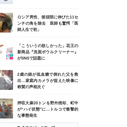
ロシア男性、後頭部に伸びた11セ
ンチの角を除去 医師も驚愕「医
師人生で初」
「こういうの欲しかった」花王の
新商品『洗面ボウルクリーナー』
がSNSで話題に
2歳の娘が低血糖で倒れた父を救
出…家庭内カメラが捉えた映像に
称賛の声相次ぐ
押収大麻20トンを野外焼却、町中
が“ハイ状態”に…トルコで衝撃的
な事態発生