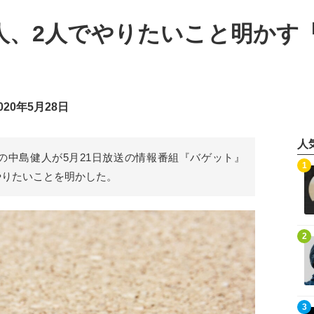
人、2人でやりたいこと明かす
20年5月28日
人
y Zoneの中島健人が5月21日放送の情報番組『バゲット』
記事を読む
1
やりたいことを明かした。
記事を読む
2
記事を読む
3