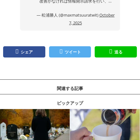
改善がなければ情報開示請求を行い、…
— 松浦勝人 (@maxmatsuuratwit)
October
7, 2025
シェア
ツイート
送る
関連する記事
ピックアップ
記事を読む