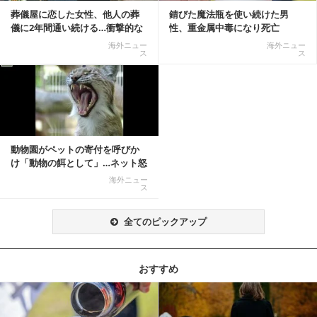
葬儀屋に恋した女性、他人の葬
錆びた魔法瓶を使い続けた男
儀に2年間通い続ける…衝撃的な
性、重金属中毒になり死亡
結末に
海外ニュー
海外ニュー
ス
ス
動物園がペットの寄付を呼びか
け「動物の餌として」…ネット怒
りの声「ペットは...
海外ニュー
ス
全てのピックアップ
おすすめ
記事を読む