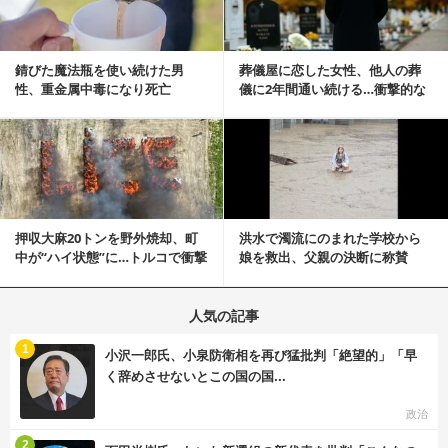
錆びた魔法瓶を使い続けた男
葬儀屋に恋した女性、他人の葬
性、重金属中毒になり死亡
儀に2年間通い続ける…衝撃的な
結末に
記事を読む
押収大麻20トンを野外焼却、町
洪水で濁流にのまれた学校から
中が“ハイ状態”に…トルコで衝撃
娘を救出、父親の決断に称賛
的な事態発生
続々 一部では「危険...
人気の記事
む
1
小沢一郎氏、小泉防衛相を再び猛批判「絶望的」「早
く辞めさせないとこの国の国...
政治
む
2