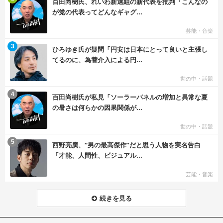
百田尚樹氏、れいわ新選組の新代表を批判「こんなの
が党の代表ってどんなギャグ...
芸能・音楽
む
3
ひろゆき氏が疑問「円安は日本にとって良いと主張し
てるのに、為替介入による円...
世の中・話題
む
4
百田尚樹氏が私見「ソーラーパネルの増加と異常な夏
の暑さは何らかの因果関係が...
世の中・話題
む
5
西野亮廣、“男の最高傑作”だと思う人物を実名告白
「才能、人間性、ビジュアル...
芸能・音楽
続きを見る