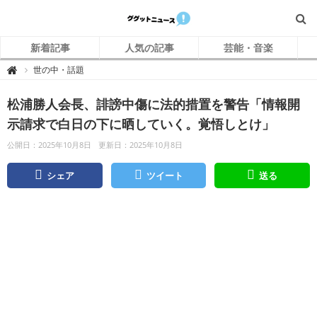
新着記事
人気の記事
芸能・音楽
グ
世の中・話題

グ
ッ
ト
松浦勝人会長、誹謗中傷に法的措置を警告「情報開
ニ
ュ
ー
示請求で白日の下に晒していく。覚悟しとけ」
ス
公開日：2025年10月8日
更新日：2025年10月8日
シェア
ツイート
送る