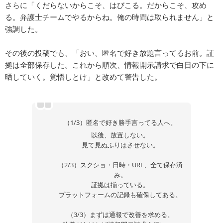
さらに「くだらないからこそ、はびこる。だからこそ、攻め
る。弁護士チームでやるからね。俺の時間は取られません」と
強調した。
その後の投稿でも、「おい、匿名で好き放題言ってるお前。証
拠は全部保存した。これから順次、情報開示請求で白日の下に
晒していく。覚悟しとけ」と改めて警告した。
（1/3）匿名で好き勝手言ってる人へ。
以後、放置しない。
見て見ぬふりはさせない。
（2/3）スクショ・日時・URL、全て保存済
み。
証拠は揃っている。
プラットフォームの記録も確保してある。
（3/3）まずは通報で改善を求める。