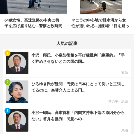
64歳女性、高速道路の中央に椅
マニラの中心地で排水溝から女
子を広げ座り込む…警察と数時間
性が這い出る…撮影者「目を疑っ
にらみ合い
た」衝撃の瞬間
人気の記事
む
1
小沢一郎氏、小泉防衛相を再び猛批判「絶望的」「早
く辞めさせないとこの国の国...
政治
む
2
ひろゆき氏が疑問「円安は日本にとって良いと主張し
てるのに、為替介入による円...
世の中・話題
む
3
小沢一郎氏、高市首相「内閣支持率下落の原因分から
ない」答弁を批判「民意への...
政治