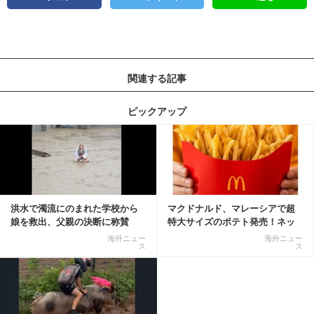
関連する記事
ピックアップ
記事を読む
洪水で濁流にのまれた学校から
マクドナルド、マレーシアで超
娘を救出、父親の決断に称賛
特大サイズのポテト発売！ネッ
続々 一部では「危険...
ト反響「ヤバすぎる」
海外ニュー
海外ニュー
ス
ス