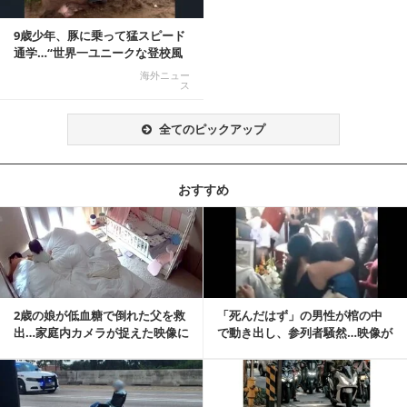
9歳少年、豚に乗って猛スピード
通学…“世界一ユニークな登校風
景”が話題に
海外ニュー
ス
全てのピックアップ
おすすめ
記事を読む
2歳の娘が低血糖で倒れた父を救
「死んだはず」の男性が棺の中
出…家庭内カメラが捉えた映像に
で動き出し、参列者騒然…映像が
称賛の声相次ぐ
拡散
記事を読む