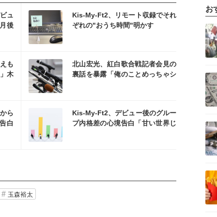
お
を読む
デビュ
Kis-My-Ft2、リモート収録でそれ
記事を読む
月後
ぞれの"おうち時間"明かす
を読む
ラえも
北山宏光、紅白歌合戦記者会見の
記事を読む
」木
裏話を暴露「俺のことめっちゃシ
カトして…」
を読む
から
Kis-My-Ft2、デビュー後のグルー
記事を読む
告白
プ内格差の心境告白「甘い世界じ
」
ゃない」
記事を読む
玉森裕太