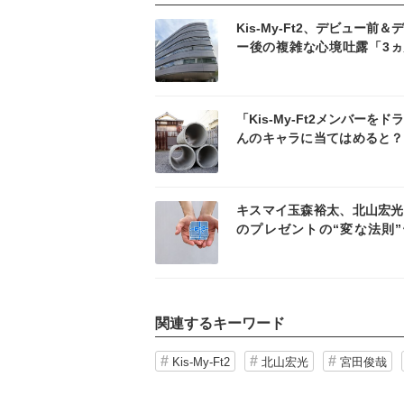
記事を読む
記事
Kis-My-Ft2、デビュー前＆
ー後の複雑な心境吐露「3ヵ
にSexy Zoneが…」
記事を読む
記事
「Kis-My-Ft2メンバーをド
んのキャラに当てはめると？
村拓哉が回答
記事を読む
記事
キスマイ玉森裕太、北山宏光
のプレゼントの“変な法則”
「ありがたい半分と迷惑半分
関連するキーワード
Kis-My-Ft2
北山宏光
宮田俊哉