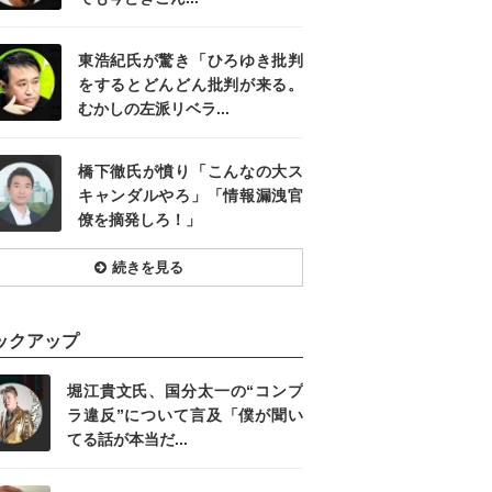
東浩紀氏が驚き「ひろゆき批判
をするとどんどん批判が来る。
むかしの左派リベラ...
橋下徹氏が憤り「こんなの大ス
キャンダルやろ」「情報漏洩官
僚を摘発しろ！」
続きを見る
ックアップ
堀江貴文氏、国分太一の“コンプ
ラ違反”について言及「僕が聞い
てる話が本当だ...