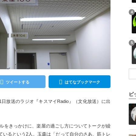
記事を読む
4
記事を読む
5
ツイートする
はてなブックマーク
ピ
3月11日放送のラジオ『キスマイRadio』（文化放送）に出
記事を読む
。
ルをきっかけに、楽屋の過ごし方についてトークが繰
記事を読む
ているという2人。玉森は「だって自分のさあ、筋トレ