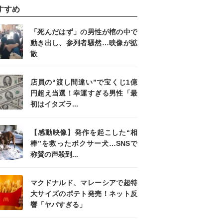
すすめ
「死んだはず」の男性が棺の中で
動き出し、参列者騒然…映像が拡
散
店員の“渡し間違い”で宝くじ1億
円超え当選！幸運すぎる男性「最
初はイタズラ...
【感動映像】発作を起こした“相
棒”を救ったボクサー犬…SNSで
称賛の声殺到...
マクドナルド、マレーシアで超特
大サイズのポテト発売！ネット反
響「ヤバすぎる」