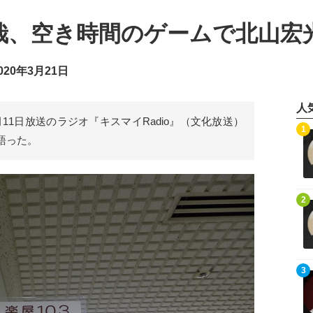
哉、空き時間のゲームで北山宏
20年3月21日
人
が3月11日放送のラジオ『キスマイRadio』（文化放送）
記事を読む
1
語った。
記事を読む
2
記事を読む
3