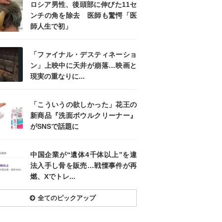
ロシア男性、後頭部に伸びた11セ
ンチの角を除去 医師も驚愕「医
師人生で初」
「ファイナル・デスティネーショ
ン」上映中に天井が崩落…映画と
現実の重なりに...
「こういうの欲しかった」花王の
新商品『洗面ボウルクリーナー』
がSNSで話題に
中国企業が“遺体4千体以上”を違
法入手し骨を販売…戦慄事件が再
燃、Xでトレ...
全てのピックアップ