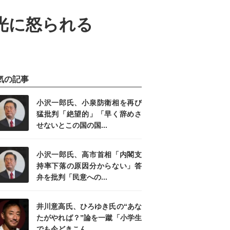
光に怒られる
気の記事
小沢一郎氏、小泉防衛相を再び
猛批判「絶望的」「早く辞めさ
せないとこの国の国...
小沢一郎氏、高市首相「内閣支
持率下落の原因分からない」答
弁を批判「民意への...
井川意高氏、ひろゆき氏の“あな
たがやれば？”論を一蹴「小学生
でも今どきこん...