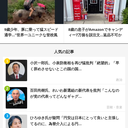
9歳少年、豚に乗って猛スピード
8歳の息子がAmazonでキャンデ
通学…“世界一ユニークな登校風
ィー7万個を誤注文…返品不可か
景”が話題に
ら感動の結末へ
人気の記事
む
1
小沢一郎氏、小泉防衛相を再び猛批判「絶望的」「早
く辞めさせないとこの国の国...
政治
む
2
百田尚樹氏、れいわ新選組の新代表を批判「こんなの
が党の代表ってどんなギャグ...
芸能・音楽
む
3
ひろゆき氏が疑問「円安は日本にとって良いと主張し
てるのに、為替介入による円...