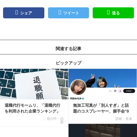
シェア
ツイート
送る
関連する記事
ピックアップ
記事を読む
退職代行モームリ、「退職代行
無加工写真が「別人すぎ」と話
を利用された企業ランキング」
題のコスプレーヤー、握手会“0
公開
人”を報告「中止...
世の中・話
芸能・音楽
題
記事を読む