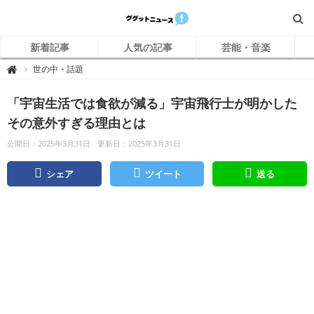
新着記事
人気の記事
芸能・音楽
グ
世の中・話題

グ
ッ
ト
「宇宙生活では食欲が減る」宇宙飛行士が明かした
ニ
ュ
ー
その意外すぎる理由とは
ス
公開日：2025年3月31日
更新日：2025年3月31日
シェア
ツイート
送る