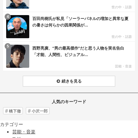
世の中・話題
む
4
百田尚樹氏が私見「ソーラーパネルの増加と異常な夏
の暑さは何らかの因果関係が...
世の中・話題
む
5
西野亮廣、“男の最高傑作”だと思う人物を実名告白
「才能、人間性、ビジュアル...
芸能・音楽
続きを見る
人気のキーワード
橋下徹
小沢一郎
カテゴリー
芸能・音楽