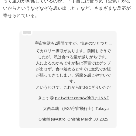
って重力が関係しているのか」「宇宙には食う気（空気）がな
いからというなぞなぞを思い出した」など、さまざまな反応が
寄せられている。
宇宙生活も2週間ですが、悩みのひとつとし
てカロリー摂取があります。前回もそうで
したが、私は食べる量が減りがちです。
人によるのかもですが私は宇宙ではゲップ
が出せず、食べ始めるとすぐに空気でお腹
が張ってきてしまい、満腹を感じやすいで
す。
というわけで、これから鮭おにぎりいただ
きます😋
pic.twitter.com/wRk2LgHNNE
— 大西卓哉 （JAXA宇宙飛行士）Takuya
Onishi (@Astro_Onishi)
March 30, 2025