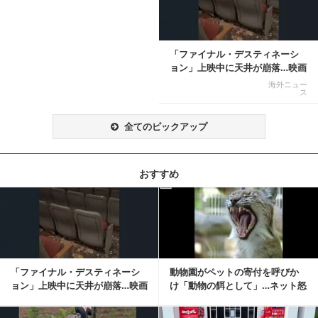
「ファイナル・デスティネーシ
ョン」上映中に天井が崩落…映画
と現実の重なりに...
海外ニュー
ス
全てのピックアップ
おすすめ
記事を読む
「ファイナル・デスティネーシ
動物園がペットの寄付を呼びか
ョン」上映中に天井が崩落…映画
け「動物の餌として」…ネット怒
と現実の重なりに...
りの声「ペットは...
記事を読む