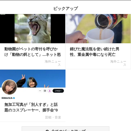
ピックアップ
記事を読む
動物園がペットの寄付を呼びか
錆びた魔法瓶を使い続けた男
け「動物の餌として」…ネット怒
性、重金属中毒になり死亡
りの声「ペットは...
海外ニュー
海外ニュー
ス
ス
無加工写真が「別人すぎ」と話
題のコスプレーヤー、握手会“0
人”を報告「中止...
芸能・音楽