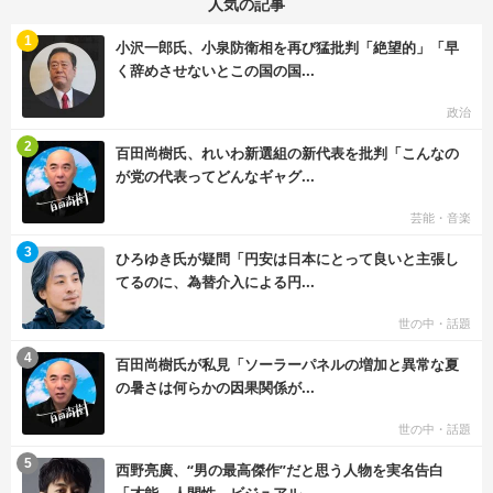
人気の記事
む
1
小沢一郎氏、小泉防衛相を再び猛批判「絶望的」「早
く辞めさせないとこの国の国...
政治
む
2
百田尚樹氏、れいわ新選組の新代表を批判「こんなの
が党の代表ってどんなギャグ...
芸能・音楽
む
3
ひろゆき氏が疑問「円安は日本にとって良いと主張し
てるのに、為替介入による円...
世の中・話題
む
4
百田尚樹氏が私見「ソーラーパネルの増加と異常な夏
の暑さは何らかの因果関係が...
世の中・話題
む
5
西野亮廣、“男の最高傑作”だと思う人物を実名告白
「才能、人間性、ビジュアル...