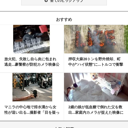
全てのピックアップ
おすすめ
記事を読む
放火犯、失敗し自ら炎に包まれ
押収大麻20トンを野外焼却、町
逃走…豪警察が防犯カメラ映像公
中が“ハイ状態”に…トルコで衝撃
開
的な事態発生
記事を読む
マニラの中心地で排水溝から女
2歳の娘が低血糖で倒れた父を救
性が這い出る…撮影者「目を疑っ
出…家庭内カメラが捉えた映像に
た」衝撃の瞬間
称賛の声相次ぐ