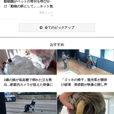
動物園がペットの寄付を呼びか
け「動物の餌として」…ネット怒
りの声「ペットは...
海外ニュー
ス
全てのピックアップ
おすすめ
記事を読む
2歳の娘が低血糖で倒れた父を救
「ゴッホの椅子」観光客が腰掛
出…家庭内カメラが捉えた映像に
け破壊 美術館が映像公開し声
称賛の声相次ぐ
明「悪夢が現実に」
記事を読む