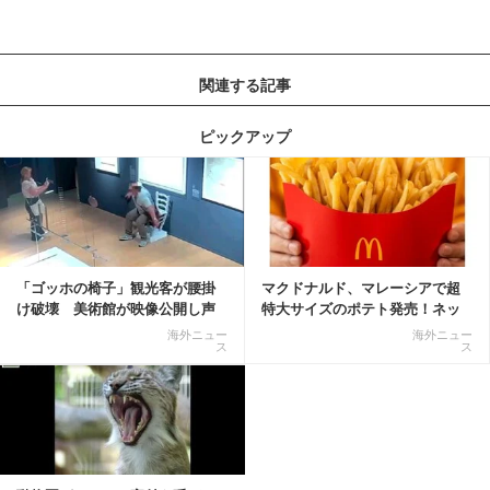
関連する記事
ピックアップ
記事を読む
「ゴッホの椅子」観光客が腰掛
マクドナルド、マレーシアで超
け破壊 美術館が映像公開し声
特大サイズのポテト発売！ネッ
明「悪夢が現実に」
ト反響「ヤバすぎる」
海外ニュー
海外ニュー
ス
ス