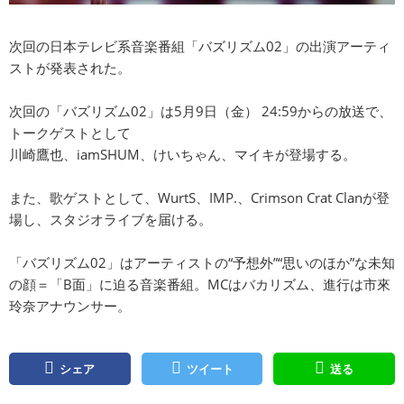
次回の日本テレビ系音楽番組「バズリズム02」の出演アーティ
ストが発表された。
次回の「バズリズム02」は5月9日（金） 24:59からの放送で、
トークゲストとして
川崎鷹也、iamSHUM、けいちゃん、マイキが登場する。
また、歌ゲストとして、WurtS、IMP.、Crimson Crat Clanが登
場し、スタジオライブを届ける。
「バズリズム02」はアーティストの“予想外”“思いのほか”な未知
の顔＝「B面」に迫る音楽番組。MCはバカリズム、進行は市來
玲奈アナウンサー。
シェア
ツイート
送る