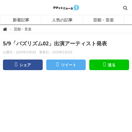
新着記事
人気の記事
芸能・音楽
グ
芸能・音楽

グ
ッ
ト
5/9「バズリズム02」出演アーティスト発表
ニ
ュ
ー
公開日：2025年5月6日
更新日：2025年5月6日
ス
シェア
ツイート
送る