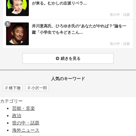
が来る。むかしの左派リベラ...
世の中・話題
む
5
井川意高氏、ひろゆき氏の“あなたがやれば？”論を一
蹴「小学生でも今どきこん...
世の中・話題
続きを見る
人気のキーワード
橋下徹
小沢一郎
カテゴリー
芸能・音楽
政治
世の中・話題
海外ニュース