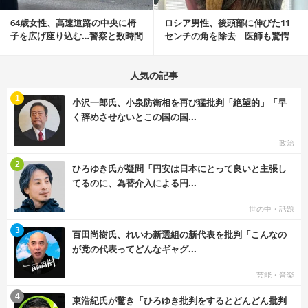
64歳女性、高速道路の中央に椅
ロシア男性、後頭部に伸びた11
子を広げ座り込む…警察と数時間
センチの角を除去 医師も驚愕
にらみ合い
「医師人生で初」
人気の記事
む
1
小沢一郎氏、小泉防衛相を再び猛批判「絶望的」「早
く辞めさせないとこの国の国...
政治
む
2
ひろゆき氏が疑問「円安は日本にとって良いと主張し
てるのに、為替介入による円...
世の中・話題
む
3
百田尚樹氏、れいわ新選組の新代表を批判「こんなの
が党の代表ってどんなギャグ...
芸能・音楽
む
4
東浩紀氏が驚き「ひろゆき批判をするとどんどん批判