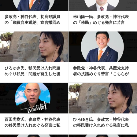
参政党・神谷代表、初鹿野議員
米山隆一氏、参政党・神谷代表
の「歳費自主返納」宣言撤回め
の「移民」めぐる発言に苦言
ぐり謝罪「一候補者...
「その場その場で言っ...
記事を読む
ひろゆき氏、移民受け入れ問題
参政党・神谷代表、共産党支持
めぐり私見「問題が発生した後
者の抗議めぐり苦言「こちらが
に解決した国はあり...
やったら…」
記事を読む
百田尚樹氏、参政党・神谷代表
ひろゆき氏、参政党・神谷代表
の移民受け入れめぐる発言に私
の移民受け入れめぐる発言に私
見「何が『日本ファ...
見「やっぱ、参政党...