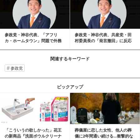
記事を読む
参政党・神谷代表、「アフリ
参政党・神谷代表、共産党・田
カ・ホームタウン」問題で外務
村委員長の「発言撤回」に反応
省に確認した内容を発...
「妨害行為をやめ...
関連するキーワード
参政党
ピックアップ
記事を読む
「こういうの欲しかった」花王
葬儀屋に恋した女性、他人の葬
の新商品『洗面ボウルクリーナ
儀に2年間通い続ける…衝撃的な