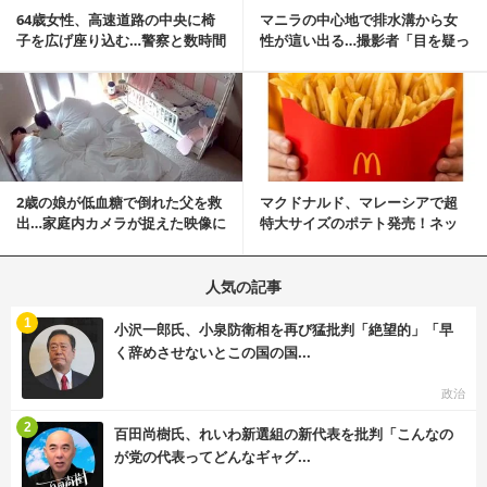
64歳女性、高速道路の中央に椅
マニラの中心地で排水溝から女
子を広げ座り込む…警察と数時間
性が這い出る…撮影者「目を疑っ
にらみ合い
た」衝撃の瞬間
記事を読む
2歳の娘が低血糖で倒れた父を救
マクドナルド、マレーシアで超
出…家庭内カメラが捉えた映像に
特大サイズのポテト発売！ネッ
称賛の声相次ぐ
ト反響「ヤバすぎる」
人気の記事
む
1
小沢一郎氏、小泉防衛相を再び猛批判「絶望的」「早
く辞めさせないとこの国の国...
政治
む
2
百田尚樹氏、れいわ新選組の新代表を批判「こんなの
が党の代表ってどんなギャグ...