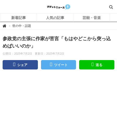
新着記事
人気の記事
芸能・音楽
グ
世の中・話題

グ
ッ
ト
参政党の主張に作家が苦言「もはやどこから突っ込
ニ
ュ
ー
めばいいのか」
ス
公開日：2025年7月2日
更新日：2025年7月2日
シェア
ツイート
送る