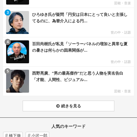
芸能・音楽
む
3
ひろゆき氏が疑問「円安は日本にとって良いと主張し
てるのに、為替介入による円...
世の中・話題
む
4
百田尚樹氏が私見「ソーラーパネルの増加と異常な夏
の暑さは何らかの因果関係が...
世の中・話題
む
5
西野亮廣、“男の最高傑作”だと思う人物を実名告白
「才能、人間性、ビジュアル...
芸能・音楽
続きを見る
人気のキーワード
橋下徹
小沢一郎