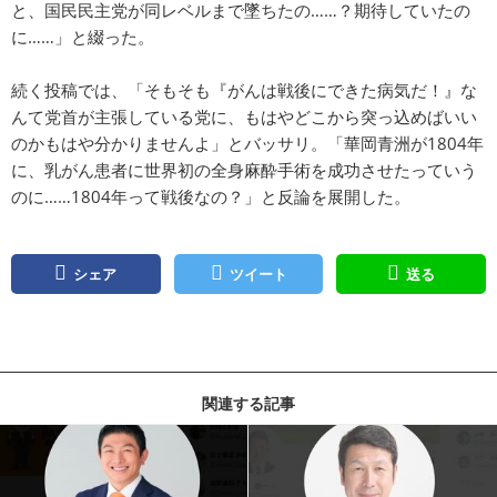
と、国民民主党が同レベルまで墜ちたの……？期待していたの
に……」と綴った。
続く投稿では、「そもそも『がんは戦後にできた病気だ！』な
んて党首が主張している党に、もはやどこから突っ込めばいい
のかもはや分かりませんよ」とバッサリ。「華岡青洲が1804年
に、乳がん患者に世界初の全身麻酔手術を成功させたっていう
のに……1804年って戦後なの？」と反論を展開した。
シェア
ツイート
送る
関連する記事
記事を読む