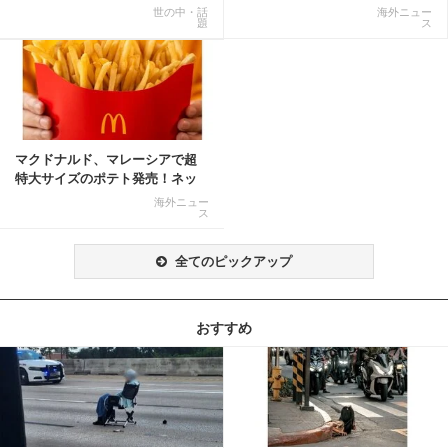
ー』がSNSで話題に
結末に
世の中・話
海外ニュー
題
ス
マクドナルド、マレーシアで超
特大サイズのポテト発売！ネッ
ト反響「ヤバすぎる」
海外ニュー
ス
全てのピックアップ
おすすめ
記事を読む