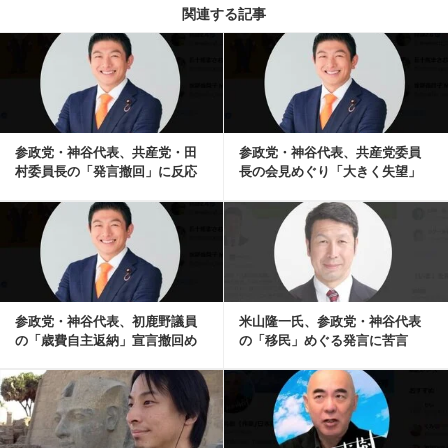
関連する記事
記事を読む
参政党・神谷代表、共産党・田
参政党・神谷代表、共産党委員
村委員長の「発言撤回」に反応
長の会見めぐり「大きく失望」
「妨害行為をやめ...
「全部嘘に聞こえます」
記事を読む
参政党・神谷代表、初鹿野議員
米山隆一氏、参政党・神谷代表
の「歳費自主返納」宣言撤回め
の「移民」めぐる発言に苦言
ぐり謝罪「一候補者...
「その場その場で言っ...
記事を読む