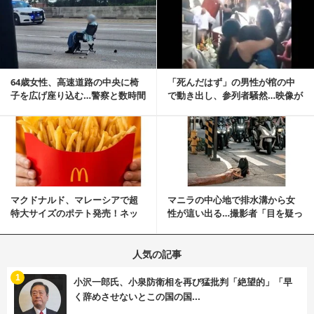
記事を読む
64歳女性、高速道路の中央に椅
「死んだはず」の男性が棺の中
子を広げ座り込む…警察と数時間
で動き出し、参列者騒然…映像が
にらみ合い
拡散
記事を読む
マクドナルド、マレーシアで超
マニラの中心地で排水溝から女
特大サイズのポテト発売！ネッ
性が這い出る…撮影者「目を疑っ
ト反響「ヤバすぎる」
た」衝撃の瞬間
人気の記事
む
1
小沢一郎氏、小泉防衛相を再び猛批判「絶望的」「早
く辞めさせないとこの国の国...