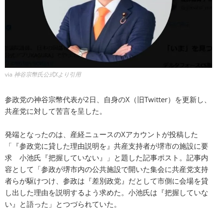
via
神谷宗幣氏公式Xより引用
参政党の神谷宗幣代表が2日、自身のX（旧Twitter）を更新し、
共産党に対して苦言を呈した。
発端となったのは、産経ニュースのXアカウントが投稿した
「『参政党に貸した理由説明を』共産支持者が堺市の施設に要
求 小池氏『把握していない』」と題した記事ポスト。記事内
容として「参政が堺市内の公共施設で開いた集会に共産党支持
者らが駆けつけ、参政は『差別政党』だとして市側に会場を貸
し出した理由を説明するよう求めた。小池氏は『把握していな
い』と語った」とつづられていた。