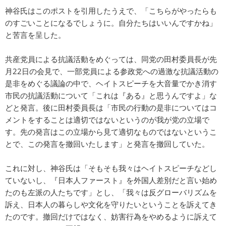
神谷氏はこのポストを引用したうえで、「こちらがやったらも
のすごいことになるでしょうに。自分たちはいいんですかね」
と苦言を呈した。
共産党員による抗議活動をめぐっては、同党の田村委員長が先
月22日の会見で、一部党員による参政党への過激な抗議活動の
是非をめぐる議論の中で、ヘイトスピーチを大音量でかき消す
市民の抗議活動について「これは『ある』と思うんですよ」な
どと発言。後に田村委員長は「市民の行動の是非についてはコ
メントをすることは適切ではないというのが我が党の立場で
す。先の発言はこの立場から見て適切なものではないというこ
とで、この発言を撤回いたします」と発言を撤回していた。
これに対し、神谷氏は「そもそも我々はヘイトスピーチなどし
ていないし、『日本人ファースト』を外国人差別だと言い始め
たのも左派の人たちです」とし、「我々は反グローバリズムを
訴え、日本人の暮らしや文化を守りたいということを訴えてき
たのです。撤回だけではなく、妨害行為をやめるように訴えて