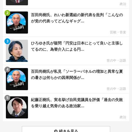
政治
む
2
百田尚樹氏、れいわ新選組の新代表を批判「こんなの
が党の代表ってどんなギャグ...
芸能・音楽
む
3
ひろゆき氏が疑問「円安は日本にとって良いと主張し
てるのに、為替介入による円...
世の中・話題
む
4
百田尚樹氏が私見「ソーラーパネルの増加と異常な夏
の暑さは何らかの因果関係が...
世の中・話題
む
5
紀藤正樹氏、実名挙げ自民党議員を評価「過去の失敗
を乗り越え気骨のある政治家...
政治
続きを見る