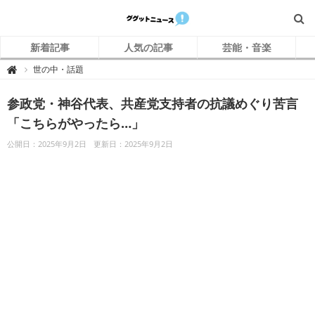
新着記事
人気の記事
芸能・音楽
グ
世の中・話題

グ
ッ
ト
参政党・神谷代表、共産党支持者の抗議めぐり苦言
ニ
ュ
ー
「こちらがやったら…」
ス
公開日：2025年9月2日
更新日：2025年9月2日