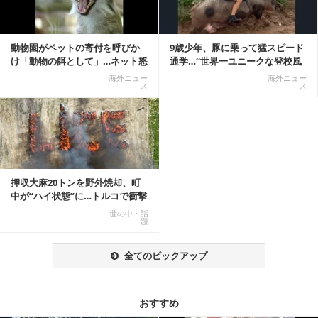
動物園がペットの寄付を呼びか
9歳少年、豚に乗って猛スピード
け「動物の餌として」…ネット怒
通学…“世界一ユニークな登校風
りの声「ペットは...
景”が話題に
海外ニュー
海外ニュー
ス
ス
押収大麻20トンを野外焼却、町
中が“ハイ状態”に…トルコで衝撃
的な事態発生
世の中・話
題
全てのピックアップ
おすすめ