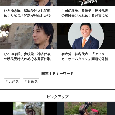
ひろゆき氏、移民受け入れ問題
百田尚樹氏、参政党・神谷代表
めぐり私見「問題が発生した後
の移民受け入れめぐる発言に私
に解決した国はあり...
見「何が『日本ファ...
記事を読む
ひろゆき氏、参政党・神谷代表
参政党・神谷代表、「アフリ
の移民受け入れめぐる発言に私
カ・ホームタウン」問題で外務
見「やっぱ、参政党...
省に確認した内容を発...
関連するキーワード
共産党
参政党
ピックアップ
記事を読む