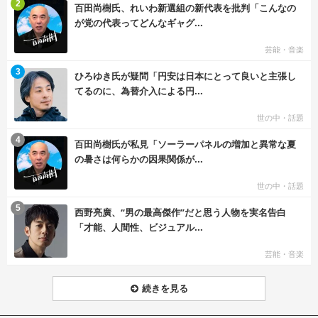
む
2
百田尚樹氏、れいわ新選組の新代表を批判「こんなの
が党の代表ってどんなギャグ...
芸能・音楽
む
3
ひろゆき氏が疑問「円安は日本にとって良いと主張し
てるのに、為替介入による円...
世の中・話題
む
4
百田尚樹氏が私見「ソーラーパネルの増加と異常な夏
の暑さは何らかの因果関係が...
世の中・話題
む
5
西野亮廣、“男の最高傑作”だと思う人物を実名告白
「才能、人間性、ビジュアル...
芸能・音楽
続きを見る