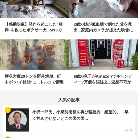
【感動映像】発作を起こした“相
2歳の娘が低血糖で倒れた父を救
棒”を救ったボクサー犬…SNSで
出…家庭内カメラが捉えた映像に
称賛の声殺到...
称賛の声相次ぐ
記事を読む
押収大麻20トンを野外焼却、町
8歳の息子がAmazonでキャンデ
中が“ハイ状態”に…トルコで衝撃
ィー7万個を誤注文…返品不可か
的な事態発生
ら感動の結末へ
人気の記事
む
1
小沢一郎氏、小泉防衛相を再び猛批判「絶望的」「早
く辞めさせないとこの国の国...
政治