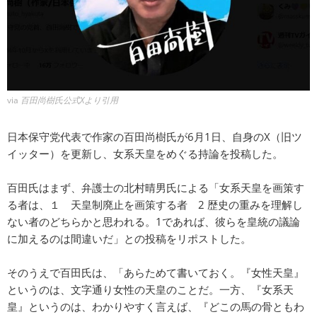
via
百田尚樹氏公式Xより引用
日本保守党代表で作家の百田尚樹氏が6月1日、自身のX（旧ツ
イッター）を更新し、女系天皇をめぐる持論を投稿した。
百田氏はまず、弁護士の北村晴男氏による「女系天皇を画策す
る者は、１ 天皇制廃止を画策する者 2 歴史の重みを理解し
ない者のどちらかと思われる。1であれば、彼らを皇統の議論
に加えるのは間違いだ」との投稿をリポストした。
そのうえで百田氏は、「あらためて書いておく。『女性天皇』
というのは、文字通り女性の天皇のことだ。一方、『女系天
皇』というのは、わかりやすく言えば、『どこの馬の骨ともわ