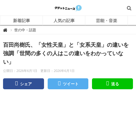
新着記事
人気の記事
芸能・音楽
グ
世の中・話題

グ
ッ
ト
百田尚樹氏、「女性天皇」と「女系天皇」の違いを
ニ
ュ
ー
強調「世間の多くの人はこの違いをわかっていな
ス
い」
公開日：2026年6月1日
更新日：2026年6月1日
シェア
ツイート
送る