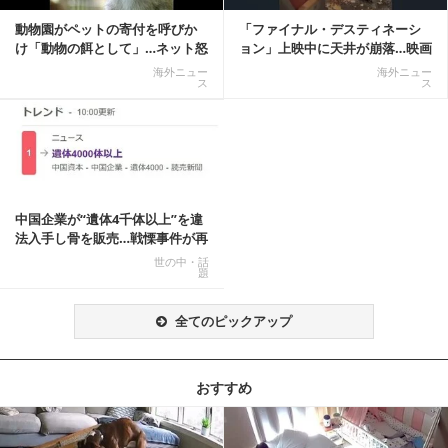
動物園がペットの寄付を呼びか
「ファイナル・デスティネーシ
け「動物の餌として」…ネット怒
ョン」上映中に天井が崩落…映画
りの声「ペットは...
と現実の重なりに...
海外ニュー
海外ニュー
ス
ス
中国企業が“遺体4千体以上”を違
法入手し骨を販売…戦慄事件が再
燃、Xでトレ...
世の中・話
題
全てのピックアップ
おすすめ
記事を読む