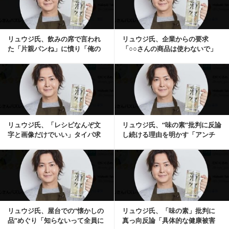
リュウジ氏、飲みの席で言われ
リュウジ氏、企業からの要求
た「片親パンね」に憤り「俺の
「○○さんの商品は使わないで」
母親の気持ち考えた...
に苦言「デメリット...
記事を読む
リュウジ氏、「レシピなんぞ文
リュウジ氏、“味の素”批判に反論
字と画像だけでいい」タイパ求
し続ける理由を明かす「アンチ
める声に反応「料理...
の考え変えよう...
記事を読む
リュウジ氏、屋台での“懐かしの
リュウジ氏、「味の素」批判に
品”めぐり「知らないって全員に
真っ向反論「具体的な健康被害