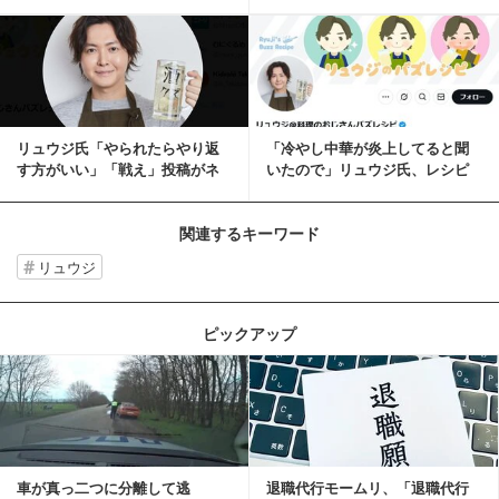
言われて悲しい...
があるのなら是非反...
記事を読む
リュウジ氏「やられたらやり返
「冷やし中華が炎上してると聞
す方がいい」「戦え」投稿がネ
いたので」リュウジ氏、レシピ
ット反響「その通り...
公開もネット反応に...
関連するキーワード
リュウジ
ピックアップ
記事を読む
車が真っ二つに分離して逃
退職代行モームリ、「退職代行