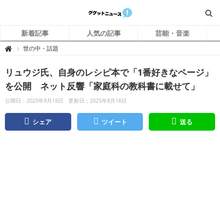
新着記事
人気の記事
芸能・音楽
グ
世の中・話題

グ
ッ
ト
リュウジ氏、自身のレシピ本で「1番好きなページ」
ニ
ュ
ー
を公開 ネット反響「家庭科の教科書に載せて」
ス
公開日：2025年8月18日
更新日：2025年8月18日
シェア
ツイート
送る