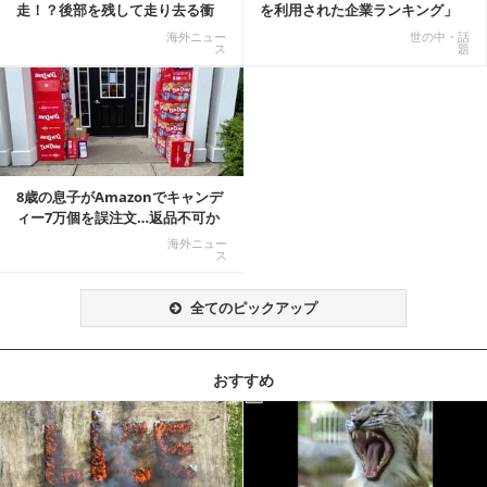
走！？後部を残して走り去る衝
を利用された企業ランキング」
撃映像が話題に
公開
海外ニュー
世の中・話
ス
題
8歳の息子がAmazonでキャンデ
ィー7万個を誤注文…返品不可か
ら感動の結末へ
海外ニュー
ス
全てのピックアップ
おすすめ
記事を読む