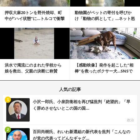
押収大麻20トンを野外焼却、町
動物園がペットの寄付を呼びか
中が“ハイ状態”に…トルコで衝撃
け「動物の餌として」…ネット怒
的な事態発生
りの声「ペットは...
記事を読む
洪水で濁流にのまれた学校から
【感動映像】発作を起こした“相
娘を救出、父親の決断に称賛
棒”を救ったボクサー犬…SNSで
続々 一部では「危険...
称賛の声殺到...
人気の記事
む
1
小沢一郎氏、小泉防衛相を再び猛批判「絶望的」「早
く辞めさせないとこの国の国...
政治
む
2
百田尚樹氏、れいわ新選組の新代表を批判「こんなの
が党の代表ってどんなギャグ...