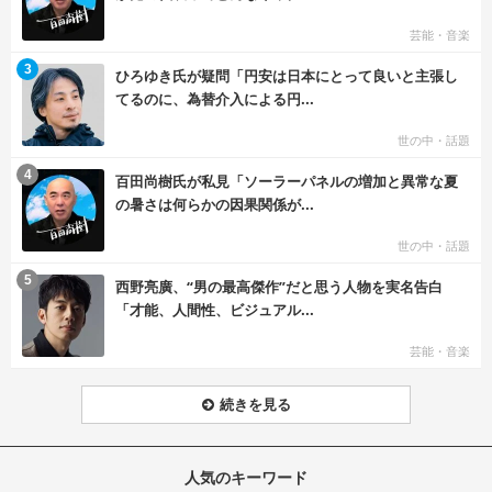
芸能・音楽
む
3
ひろゆき氏が疑問「円安は日本にとって良いと主張し
てるのに、為替介入による円...
世の中・話題
む
4
百田尚樹氏が私見「ソーラーパネルの増加と異常な夏
の暑さは何らかの因果関係が...
世の中・話題
む
5
西野亮廣、“男の最高傑作”だと思う人物を実名告白
「才能、人間性、ビジュアル...
芸能・音楽
続きを見る
人気のキーワード