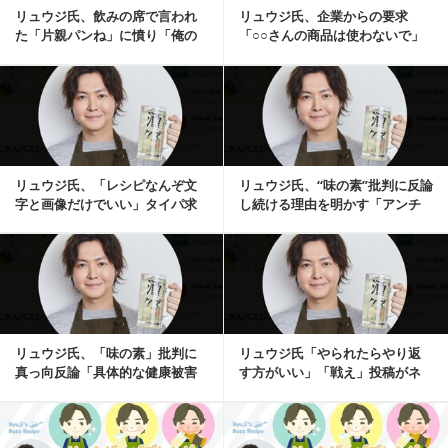
リュウジ氏、飲みの席で言われ
リュウジ氏、企業からの要求
た「片親パンね」に憤り「俺の
「○○さんの商品は使わないで」
母親の気持ち考えた...
に苦言「デメリット...
記事を読む
リュウジ氏、「レシピなんぞ文
リュウジ氏、“味の素”批判に反論
字と画像だけでいい」タイパ求
し続ける理由を明かす「アンチ
める声に反応「料理...
の考え変えよう...
記事を読む
リュウジ氏、「味の素」批判に
リュウジ氏「やられたらやり返
真っ向反論「具体的な健康被害
す方がいい」「戦え」投稿がネ
があるのなら是非反...
ット反響「その通り...
記事を読む