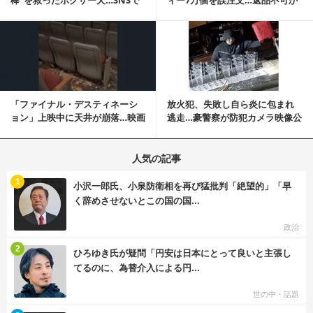
称賛の声殺到...
ら感動の結末へ
記事を読む
「ファイナル・デスティネーシ
放火犯、失敗し自ら炎に包まれ
ョン」上映中に天井が崩落…映画
逃走…豪警察が防犯カメラ映像公
と現実の重なりに...
開
人気の記事
む
1
小沢一郎氏、小泉防衛相を再び猛批判「絶望的」「早
く辞めさせないとこの国の国...
政治
む
2
ひろゆき氏が疑問「円安は日本にとって良いと主張し
てるのに、為替介入による円...
世の中・話題