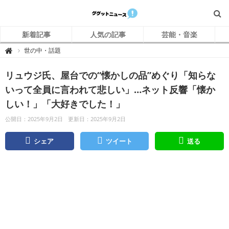
新着記事
人気の記事
芸能・音楽
グ
世の中・話題

グ
ッ
ト
リュウジ氏、屋台での“懐かしの品”めぐり「知らな
ニ
ュ
ー
いって全員に言われて悲しい」…ネット反響「懐か
ス
しい！」「大好きでした！」
公開日：2025年9月2日
更新日：2025年9月2日
シェア
ツイート
送る