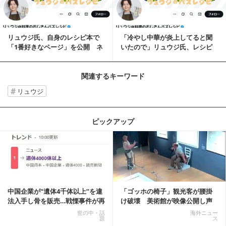
リュウジ氏、自身のレシピ本で
「冷やし中華が炎上してると聞
「1番好きなページ」を公開 ネ
いたので」リュウジ氏、レシピ
ット反響「家庭科...
公開もネット反応に...
関連するキーワード
リュウジ
ピックアップ
記事を読む
中国企業が“遺体4千体以上”を違
「ゴッホの椅子」観光客が腰掛
法入手し骨を販売…戦慄事件が再
け破壊 美術館が映像公開し声
燃、Xでトレ...
明「悪夢が現実に」
世の中・話
海外ニュー
題
ス