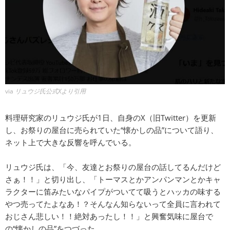
via
リュウジ氏公式Xより引用
料理研究家のリュウジ氏が1日、自身のX（旧Twitter）を更新
し、お祭りの屋台に売られていた“懐かしの品”について語り、
ネット上で大きな反響を呼んでいる。
リュウジ氏は、「今、友達とお祭りの屋台の話してるんだけど
さぁ！！」と切り出し、「トーマスとかアンパンマンとかキャ
ラクターに笛みたいなパイプがついてて吸うとハッカの味する
やつ売ってたよなあ！？そんなん知らないって全員に言われて
おじさん悲しい！！絶対あったし！！」と興奮気味に屋台で
の“懐かしの品”をつづった。