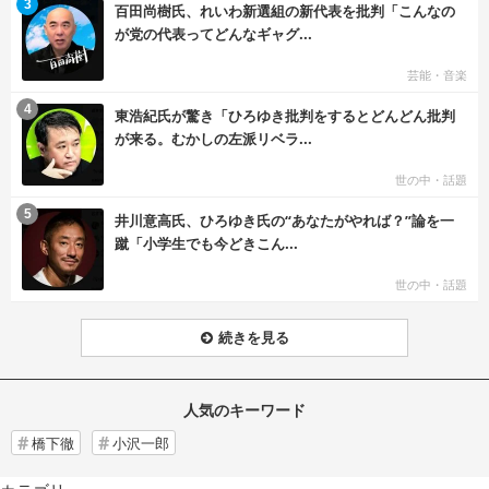
む
3
百田尚樹氏、れいわ新選組の新代表を批判「こんなの
が党の代表ってどんなギャグ...
芸能・音楽
む
4
東浩紀氏が驚き「ひろゆき批判をするとどんどん批判
が来る。むかしの左派リベラ...
世の中・話題
む
5
井川意高氏、ひろゆき氏の“あなたがやれば？”論を一
蹴「小学生でも今どきこん...
世の中・話題
続きを見る
人気のキーワード
橋下徹
小沢一郎