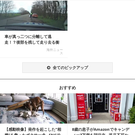
車が真っ二つに分離して逃
走！？後部を残して走り去る衝
撃映像が話題に
海外ニュー
ス
全てのピックアップ
おすすめ
記事を読む
【感動映像】発作を起こした“相
8歳の息子がAmazonでキャンデ
棒”を救ったボクサー犬…SNSで
ィー7万個を誤注文…返品不可か