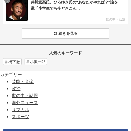
5
井川意高氏、ひろゆき氏の“あなたがやれば？”論を一
蹴「小学生でも今どきこん...
世の中・話題
続きを見る
人気のキーワード
橋下徹
小沢一郎
カテゴリー
芸能・音楽
政治
世の中・話題
海外ニュース
サブカル
スポーツ