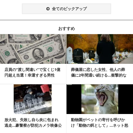
全てのピックアップ
おすすめ
記事を読む
店員の“渡し間違い”で宝くじ1億
葬儀屋に恋した女性、他人の葬
円超え当選！幸運すぎる男性
儀に2年間通い続ける…衝撃的な
「最初はイタズラ...
結末に
記事を読む
放火犯、失敗し自ら炎に包まれ
動物園がペットの寄付を呼びか
逃走…豪警察が防犯カメラ映像公
け「動物の餌として」…ネット怒
開
りの声「ペットは...