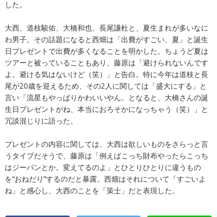
した。
大西、道枝駿佑、大橋和也、長尾謙杜と、夏生まれが多いなに
わ男子。その話題になると西畑は「出費がすごい、夏」と誕生
日プレゼントで出費が多くなることを明かした。ちょうど夏は
ツアーと被っていることもあり、藤原は「避けられないんです
よ。避ける気はないけど（笑）」と告白。特に今年は道枝と長
尾が20歳を迎えるため、その2人に関しては「盛大にする」と
言い「流星もやっぱりかわいいやん。となると、大橋さんの誕
生日プレゼントがね、本当におろそかになっちゃう（笑）」と
冗談混じりに語った。
プレゼントの内容に関しては、大西は欲しいものをさらっと言
うタイプだそうで、藤原は「例えばこっち財布やったらこっち
はジーパンとか。変えてるのよ」とひとりひとりに違うもの
を“おねだり”するのだと暴露。西畑はそれについて「すごいよ
ね」と感心し、大西のことを「策士」だと表現した。