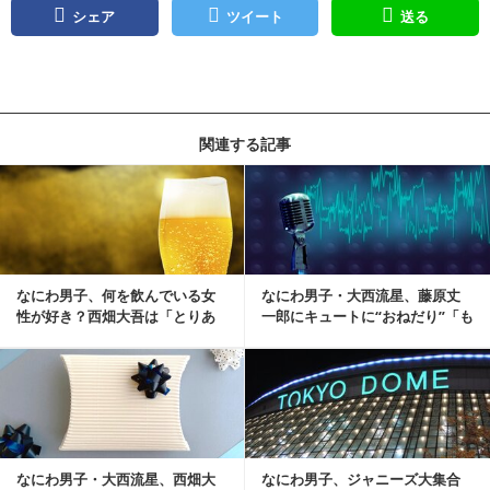
シェア
ツイート
送る
関連する記事
記事を読む
なにわ男子、何を飲んでいる女
なにわ男子・大西流星、藤原丈
性が好き？西畑大吾は「とりあ
一郎にキュートに“おねだり”「も
えずビールで」
う踊れへん…」
記事を読む
なにわ男子・大西流星、西畑大
なにわ男子、ジャニーズ大集合