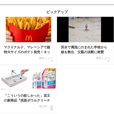
ピックアップ
記事を読む
マクドナルド、マレーシアで超
洪水で濁流にのまれた学校から
特大サイズのポテト発売！ネッ
娘を救出、父親の決断に称賛
ト反響「ヤバすぎる」
続々 一部では「危険...
海外ニュー
海外ニュー
ス
ス
「こういうの欲しかった」花王
の新商品『洗面ボウルクリーナ
ー』がSNSで話題に
世の中・話
題