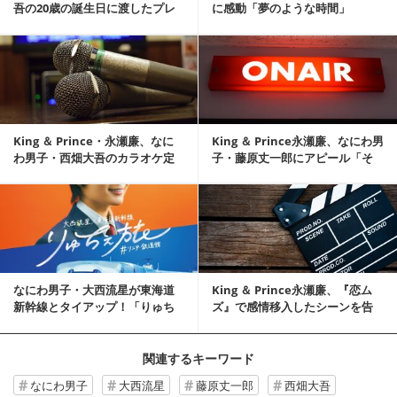
吾の20歳の誕生日に渡したプレ
に感動「夢のような時間」
ゼント告白「喜ば...
記事を読む
King ＆ Prince・永瀬廉、なに
King ＆ Prince永瀬廉、なにわ男
わ男子・西畑大吾のカラオケ定
子・藤原丈一郎にアピール「そ
番を明かす
ろそ...
記事を読む
なにわ男子・大西流星が東海道
King ＆ Prince永瀬廉、『恋ム
新幹線とタイアップ！「りゅち
ズ』で感情移入したシーンを告
ぇ旅」スタート
白 な...
関連するキーワード
なにわ男子
大西流星
藤原丈一郎
西畑大吾