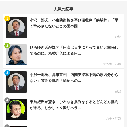
人気の記事
む
1
小沢一郎氏、小泉防衛相を再び猛批判「絶望的」「早
く辞めさせないとこの国の国...
政治
む
2
ひろゆき氏が疑問「円安は日本にとって良いと主張し
てるのに、為替介入による円...
世の中・話題
む
3
小沢一郎氏、高市首相「内閣支持率下落の原因分から
ない」答弁を批判「民意への...
政治
む
4
東浩紀氏が驚き「ひろゆき批判をするとどんどん批判
が来る。むかしの左派リベラ...
世の中・話題
む