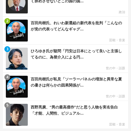
く辞めさせないとこの国の国...
政治
む
2
百田尚樹氏、れいわ新選組の新代表を批判「こんなの
が党の代表ってどんなギャグ...
芸能・音楽
む
3
ひろゆき氏が疑問「円安は日本にとって良いと主張し
てるのに、為替介入による円...
世の中・話題
む
4
百田尚樹氏が私見「ソーラーパネルの増加と異常な夏
の暑さは何らかの因果関係が...
世の中・話題
む
5
西野亮廣、“男の最高傑作”だと思う人物を実名告白
「才能、人間性、ビジュアル...
芸能・音楽