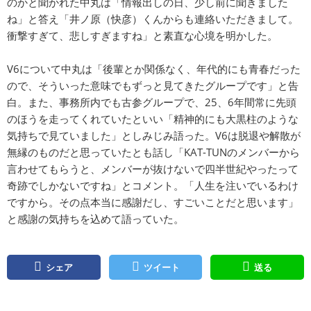
のかと聞かれた中丸は「情報出しの日、少し前に聞きました
ね」と答え「井ノ原（快彦）くんからも連絡いただきまして。
衝撃すぎて、悲しすぎますね」と素直な心境を明かした。
V6について中丸は「後輩とか関係なく、年代的にも青春だった
ので、そういった意味でもずっと見てきたグループです」と告
白。また、事務所内でも古参グループで、25、6年間常に先頭
のほうを走ってくれていたといい「精神的にも大黒柱のような
気持ちで見ていました」としみじみ語った。V6は脱退や解散が
無縁のものだと思っていたとも話し「KAT-TUNのメンバーから
言わせてもらうと、メンバーが抜けないで四半世紀やったって
奇跡でしかないですね」とコメント。「人生を注いでいるわけ
ですから。その点本当に感謝だし、すごいことだと思います」
と感謝の気持ちを込めて語っていた。
シェア
ツイート
送る