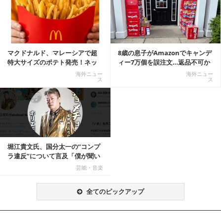
マクドナルド、マレーシアで超
8歳の息子がAmazonでキャンデ
特大サイズのポテト発売！ネッ
ィー7万個を誤注文…返品不可か
ト反響「ヤバすぎる」
ら感動の結末へ
海外ニュー
海外ニュー
ス
ス
堀江貴文氏、国分太一の“コンプ
ラ違反”について言及「僕が聞い
てる話が本当だ...
芸能・音楽
全てのピックアップ