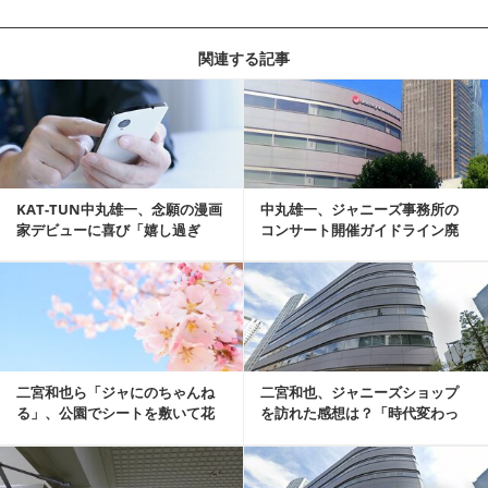
関連する記事
記事を読む
KAT-TUN中丸雄一、念願の漫画
中丸雄一、ジャニーズ事務所の
家デビューに喜び「嬉し過ぎ
コンサート開催ガイドライン廃
る」
止に喜び「朗報」
記事を読む
二宮和也ら「ジャにのちゃんね
二宮和也、ジャニーズショップ
る」、公園でシートを敷いて花
を訪れた感想は？「時代変わっ
見 まったり動画に反響
てるよ」
記事を読む