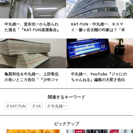
中丸雄一、堂本光一から怒られ
KAT-TUN・中丸雄一、キスマ
た過去「『KAT-TUN楽屋集合』
イ・藤ヶ谷太輔の印象は？「本
って…」
当に苦労人」
記事を読む
亀梨和也＆中丸雄一、上田竜也
中丸雄一、YouTube『ジャにの
の良いところ告白「『少年ジャ
ちゃんねる』編集の大変さ告白
ンプ』の主人公みたい」
「ちょっと寝不足」
関連するキーワード
KAT-TUN
V6
中丸雄一
ピックアップ
記事を読む