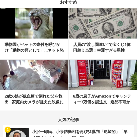
おすすめ
記事を読む
動物園がペットの寄付を呼びか
店員の“渡し間違い”で宝くじ1億
け「動物の餌として」…ネット怒
円超え当選！幸運すぎる男性
りの声「ペットは...
「最初はイタズラ...
記事を読む
2歳の娘が低血糖で倒れた父を救
8歳の息子がAmazonでキャンデ
出…家庭内カメラが捉えた映像に
ィー7万個を誤注文…返品不可か
称賛の声相次ぐ
ら感動の結末へ
人気の記事
む
1
小沢一郎氏、小泉防衛相を再び猛批判「絶望的」「早