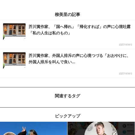
柳美里の記事
芥川賞作家、「国へ帰れ」「帰化すれば」の声に心境吐露
「私の人生は私のもの」
ggtnews
芥川賞作家、外国人排斥の声に心境つづる「おおやけに、
外国人排斥を叫んで良い...
ggtnews
関連するタグ
ピックアップ
記事を読む