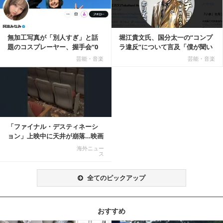
無加工写真が「別人すぎ」と話
堀江貴文氏、国分太一の“コンプ
題のコスプレーヤー、握手会“0
ラ違反”について言及「僕が聞い
人”を報告「中止...
てる話が本当だ...
芸能・音楽
芸能・音楽
「ファイナル・デスティネーシ
ョン」上映中に天井が崩落…映画
と現実の重なりに...
海外ニュー
ス
全てのピックアップ
おすすめ