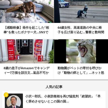
記事を読む
【感動映像】発作を起こした“相
64歳女性、高速道路の中央に椅
棒”を救ったボクサー犬…SNSで
子を広げ座り込む…警察と数時間
称賛の声殺到...
にらみ合い
記事を読む
8歳の息子がAmazonでキャンデ
動物園がペットの寄付を呼びか
ィー7万個を誤注文…返品不可か
け「動物の餌として」…ネット怒
ら感動の結末へ
りの声「ペットは...
人気の記事
む
1
小沢一郎氏、小泉防衛相を再び猛批判「絶望的」「早
く辞めさせないとこの国の国...