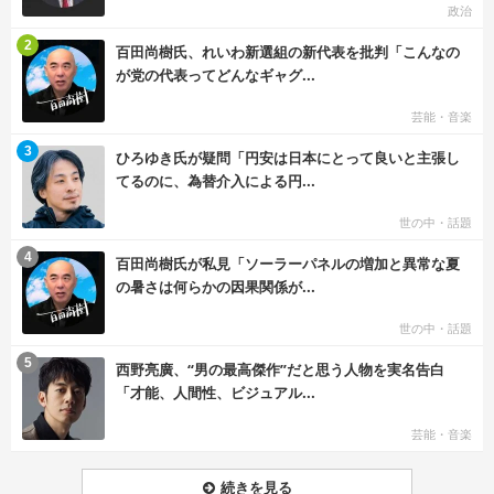
政治
む
2
百田尚樹氏、れいわ新選組の新代表を批判「こんなの
が党の代表ってどんなギャグ...
芸能・音楽
む
3
ひろゆき氏が疑問「円安は日本にとって良いと主張し
てるのに、為替介入による円...
世の中・話題
む
4
百田尚樹氏が私見「ソーラーパネルの増加と異常な夏
の暑さは何らかの因果関係が...
世の中・話題
む
5
西野亮廣、“男の最高傑作”だと思う人物を実名告白
「才能、人間性、ビジュアル...
芸能・音楽
続きを見る