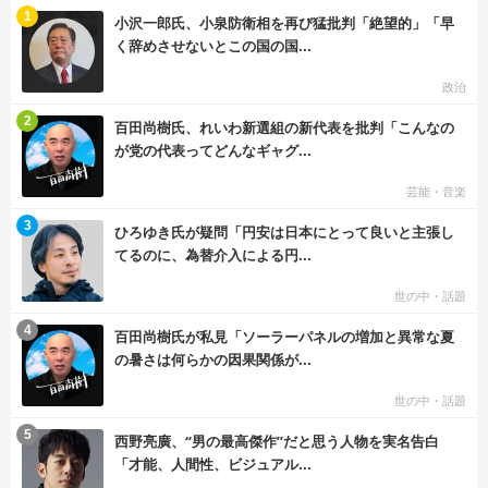
む
1
小沢一郎氏、小泉防衛相を再び猛批判「絶望的」「早
く辞めさせないとこの国の国...
政治
む
2
百田尚樹氏、れいわ新選組の新代表を批判「こんなの
が党の代表ってどんなギャグ...
芸能・音楽
む
3
ひろゆき氏が疑問「円安は日本にとって良いと主張し
てるのに、為替介入による円...
世の中・話題
む
4
百田尚樹氏が私見「ソーラーパネルの増加と異常な夏
の暑さは何らかの因果関係が...
世の中・話題
む
5
西野亮廣、“男の最高傑作”だと思う人物を実名告白
「才能、人間性、ビジュアル...