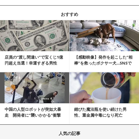
おすすめ
記事を読む
店員の“渡し間違い”で宝くじ1億
【感動映像】発作を起こした“相
円超え当選！幸運すぎる男性
棒”を救ったボクサー犬…SNSで
「最初はイタズラ...
称賛の声殺到...
記事を読む
中国の人型ロボットが突如大暴
錆びた魔法瓶を使い続けた男
走 開発者に“襲いかかる”衝撃
性、重金属中毒になり死亡
映像が話題に
人気の記事