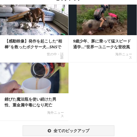
記事を読む
【感動映像】発作を起こした“相
9歳少年、豚に乗って猛スピード
棒”を救ったボクサー犬…SNSで
通学…“世界一ユニークな登校風
称賛の声殺到...
景”が話題に
世の中・話
海外ニュー
題
ス
錆びた魔法瓶を使い続けた男
性、重金属中毒になり死亡
海外ニュー
ス
全てのピックアップ