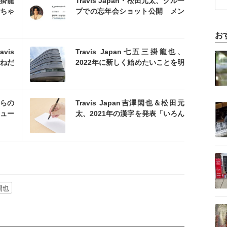
掛龍
Travis Japan・松田元太、グルー
ちゃ
プでの忘年会ショット公開 メン
バーも反応「たのちかったね」
お
を読む
記事を読む
vis
Travis Japan七五三掛龍也、
おねだ
2022年に新しく始めたいことを明
かす
を読む
記事を読む
からの
Travis Japan吉澤閑也＆松田元
ュー
太、2021年の漢字を発表「いろん
なことに挑んできた」
記事を読む
閑也
記事を読む