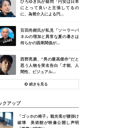
ひろゆき氏が疑問「円安は日本
にとって良いと主張してるの
に、為替介入による円...
百田尚樹氏が私見「ソーラーパ
ネルの増加と異常な夏の暑さは
何らかの因果関係が...
西野亮廣、“男の最高傑作”だと
思う人物を実名告白「才能、人
間性、ビジュアル...
続きを見る
ックアップ
「ゴッホの椅子」観光客が腰掛け
破壊 美術館が映像公開し声明