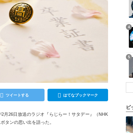
記事を読む
4
記事を読む
5
ツイートする
はてなブックマーク
ピ
澤閑也が2月26日放送のラジオ『らじらー！サタデー』（NHK
記事を読む
二ボタンの思い出を語った。