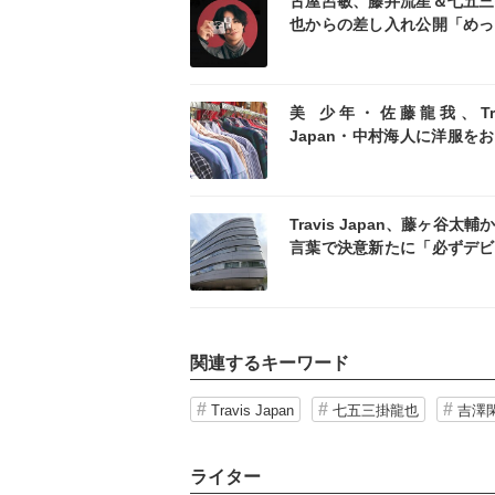
古屋呂敏、藤井流星＆七五三
也からの差し入れ公開「めっ
優しい2人」
記事を読む
記事
美 少年・佐藤龍我、Tra
Japan・中村海人に洋服を
り
記事を読む
記事
Travis Japan、藤ヶ谷太輔
言葉で決意新たに「必ずデビ
したい」
関連するキーワード
Travis Japan
七五三掛龍也
吉澤
ライター