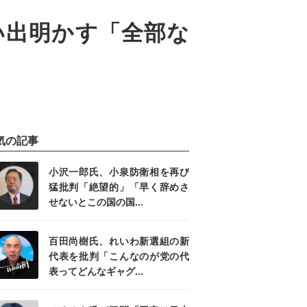
思い出明かす「全部な
気の記事
小沢一郎氏、小泉防衛相を再び
猛批判「絶望的」「早く辞めさ
せないとこの国の国...
百田尚樹氏、れいわ新選組の新
代表を批判「こんなのが党の代
表ってどんなギャグ...