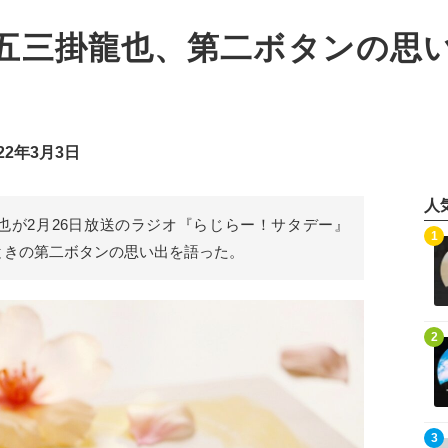
pan・七五三掛龍也、第二ボタンの
22年3月3日
人
吉澤閑也が2月26日放送のラジオ『らじらー！サタデー』
記事を読む
1
ときの第二ボタンの思い出を語った。
記事を読む
2
記事を読む
3