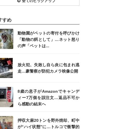
全てのピックアップ
すすめ
動物園がペットの寄付を呼びかけ
「動物の餌として」…ネット怒り
の声「ペットは...
放火犯、失敗し自ら炎に包まれ逃
走…豪警察が防犯カメラ映像公開
8歳の息子がAmazonでキャンデ
ィー7万個を誤注文…返品不可か
ら感動の結末へ
押収大麻20トンを野外焼却、町中
が“ハイ状態”に…トルコで衝撃的