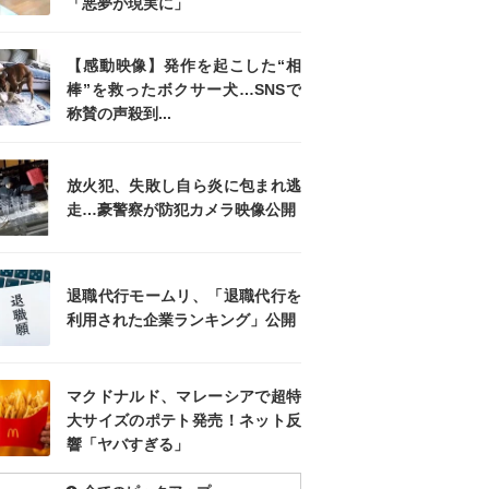
「悪夢が現実に」
【感動映像】発作を起こした“相
棒”を救ったボクサー犬…SNSで
称賛の声殺到...
放火犯、失敗し自ら炎に包まれ逃
走…豪警察が防犯カメラ映像公開
退職代行モームリ、「退職代行を
利用された企業ランキング」公開
マクドナルド、マレーシアで超特
大サイズのポテト発売！ネット反
響「ヤバすぎる」