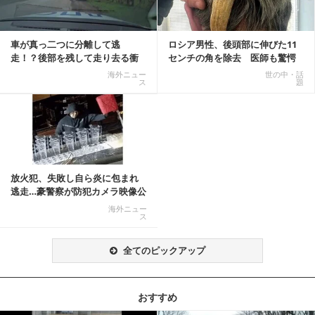
車が真っ二つに分離して逃
ロシア男性、後頭部に伸びた11
走！？後部を残して走り去る衝
センチの角を除去 医師も驚愕
撃映像が話題に
「医師人生で初」
海外ニュー
世の中・話
ス
題
放火犯、失敗し自ら炎に包まれ
逃走…豪警察が防犯カメラ映像公
開
海外ニュー
ス
全てのピックアップ
おすすめ