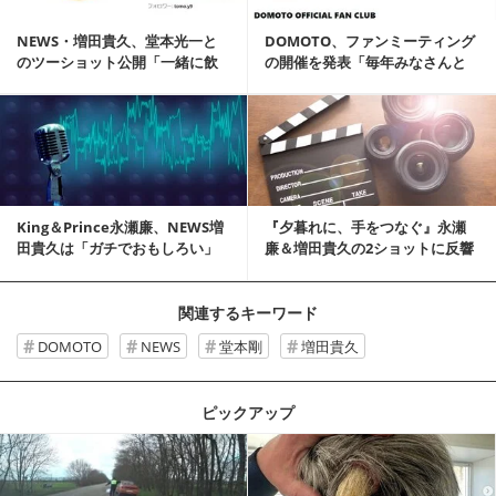
NEWS・増田貴久、堂本光一と
DOMOTO、ファンミーティング
のツーショット公開「一緒に飲
の開催を発表「毎年みなさんと
んだ」
会えていたので」
記事を読む
King＆Prince永瀬廉、NEWS増
『夕暮れに、手をつなぐ』永瀬
田貴久は「ガチでおもしろい」
廉＆増田貴久の2ショットに反響
「やばすぎ」「新鮮」
関連するキーワード
DOMOTO
NEWS
堂本剛
増田貴久
ピックアップ
記事を読む