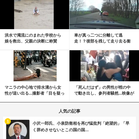
記事を読む
洪水で濁流にのまれた学校から
車が真っ二つに分離して逃
娘を救出、父親の決断に称賛
走！？後部を残して走り去る衝
続々 一部では「危険...
撃映像が話題に
記事を読む
マニラの中心地で排水溝から女
「死んだはず」の男性が棺の中
性が這い出る…撮影者「目を疑っ
で動き出し、参列者騒然…映像が
た」衝撃の瞬間
拡散
人気の記事
む
1
小沢一郎氏、小泉防衛相を再び猛批判「絶望的」「早
く辞めさせないとこの国の国...