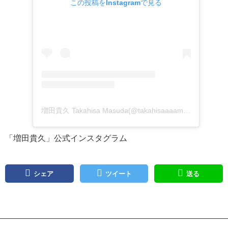
この投稿をInstagramで見る
増田貴久 Takahisa Masuda(@takahisaaaamasudaaaa)がシェアした投稿
「増田貴久」公式インスタグラム
シェア
ツイート
送る