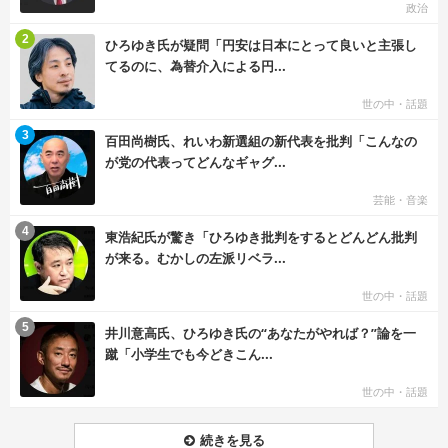
政治
む
2
ひろゆき氏が疑問「円安は日本にとって良いと主張し
てるのに、為替介入による円...
世の中・話題
む
3
百田尚樹氏、れいわ新選組の新代表を批判「こんなの
が党の代表ってどんなギャグ...
芸能・音楽
む
4
東浩紀氏が驚き「ひろゆき批判をするとどんどん批判
が来る。むかしの左派リベラ...
世の中・話題
む
5
井川意高氏、ひろゆき氏の“あなたがやれば？”論を一
蹴「小学生でも今どきこん...
世の中・話題
続きを見る