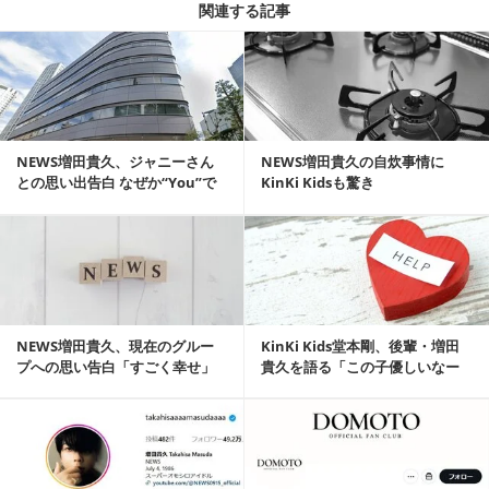
関連する記事
記事を読む
NEWS増田貴久、ジャニーさん
NEWS増田貴久の自炊事情に
との思い出告白 なぜか“You”で
KinKi Kidsも驚き
はなく“お...
記事を読む
NEWS増田貴久、現在のグルー
KinKi Kids堂本剛、後輩・増田
プへの思い告白「すごく幸せ」
貴久を語る「この子優しいなー
って思う」
記事を読む