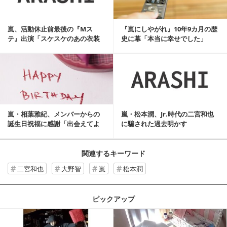
嵐、活動休止前最後の『Mス
『嵐にしやがれ』10年9カ月の歴
テ』出演「スケスケのあの衣装
史に幕「本当に幸せでした」
のときから…」
記事を読む
嵐・相葉雅紀、メンバーからの
嵐・松本潤、Jr.時代の二宮和也
誕生日祝福に感謝「出会えてよ
に騙された過去明かす
かった」
関連するキーワード
二宮和也
大野智
嵐
松本潤
ピックアップ
記事を読む