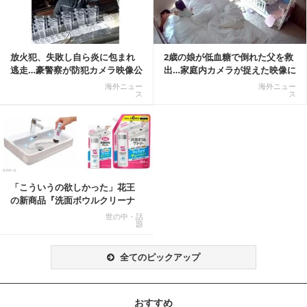
放火犯、失敗し自ら炎に包まれ
2歳の娘が低血糖で倒れた父を救
逃走…豪警察が防犯カメラ映像公
出…家庭内カメラが捉えた映像に
開
称賛の声相次ぐ
海外ニュー
海外ニュー
ス
ス
「こういうの欲しかった」花王
の新商品『洗面ボウルクリーナ
ー』がSNSで話題に
世の中・話
題
全てのピックアップ
おすすめ