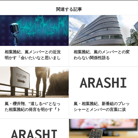
関連する記事
記事を読む
相葉雅紀、嵐メンバーとの近況
相葉雅紀、嵐のメンバーとの変
明かす「会いたいなと思いまし
わらない関係性語る
た」
記事を読む
嵐・櫻井翔、”道しるべ”となっ
嵐・相葉雅紀、新番組のプレッ
た相葉雅紀の発言を明かす『ト
シャーとメンバーの言葉に涙
ップになりたい』
「すごいグループだよ...
記事を読む