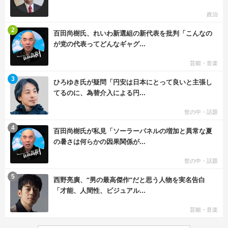
政治
む
2
百田尚樹氏、れいわ新選組の新代表を批判「こんなの
が党の代表ってどんなギャグ...
芸能・音楽
む
3
ひろゆき氏が疑問「円安は日本にとって良いと主張し
てるのに、為替介入による円...
世の中・話題
む
4
百田尚樹氏が私見「ソーラーパネルの増加と異常な夏
の暑さは何らかの因果関係が...
世の中・話題
む
5
西野亮廣、“男の最高傑作”だと思う人物を実名告白
「才能、人間性、ビジュアル...
芸能・音楽