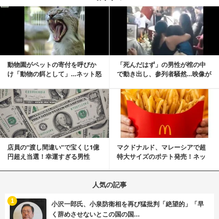
記事を読む
動物園がペットの寄付を呼びか
「死んだはず」の男性が棺の中
け「動物の餌として」…ネット怒
で動き出し、参列者騒然…映像が
りの声「ペットは...
拡散
記事を読む
店員の“渡し間違い”で宝くじ1億
マクドナルド、マレーシアで超
円超え当選！幸運すぎる男性
特大サイズのポテト発売！ネッ
「最初はイタズラ...
ト反響「ヤバすぎる」
人気の記事
む
1
小沢一郎氏、小泉防衛相を再び猛批判「絶望的」「早
く辞めさせないとこの国の国...