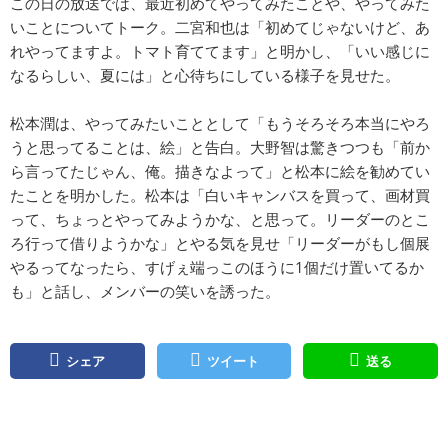
この日の放送では、最近初めてやってみたことや、やってみた
いことについてトーク。二宮和也は「初めてじゃないけど、あ
れやってますよ。トマト育ててます」と明かし、「いい感じに
なるらしい、夏には」と心待ちにしている様子を見せた。
松本潤は、やってみたいこととして「もうそろそろ本当にやろ
うと思ってることは、絵」と告白。大野智は驚きつつも「前か
ら言ってたじゃん、俺。描きなよって」と松本に絵を勧めてい
たことを明かした。松本は「白いキャンバスを買って、画材買
って、ちょっとやってみようかな、と思って。リーダーのとこ
ろ行って借りようかな」とやる気を見せ「リーダーがもし個展
やるってなったら、すげぇ端っこのほうに1個だけ置いてるか
も」と話し、メンバーの笑いを誘った。
シェア
ツイート
送る