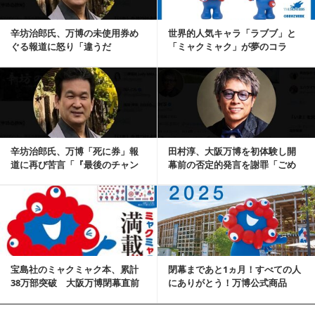
辛坊治郎氏、万博の未使用券め
世界的人気キャラ「ラブブ」と
ぐる報道に怒り「違うだ
「ミャクミャク」が夢のコラ
ろ〜！」「2億円トイレと...
ボ 大阪・関西万博公...
記事を読む
辛坊治郎氏、万博「死に券」報
田村淳、大阪万博を初体験し開
道に再び苦言「『最後のチャン
幕前の否定的発言を謝罪「ごめ
スにネガティブイメ...
んなさい」「とても...
記事を読む
宝島社のミャクミャク本、累計
閉幕まであと1ヵ月！すべての人
38万部突破 大阪万博閉幕直前
にありがとう！万博公式商品
に“ぷにぷにシー...
『大阪・関西万博写...