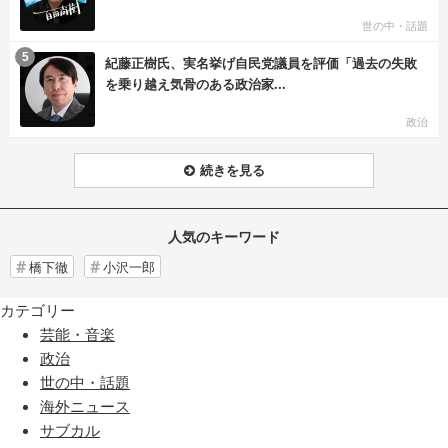
世の中・話題
む
5
紀藤正樹氏、実名挙げ自民党議員を評価「過去の失敗
を乗り越え気骨のある政治家...
政治
続きを見る
人気のキーワード
橋下徹
小沢一郎
カテゴリー
芸能・音楽
政治
世の中・話題
海外ニュース
サブカル