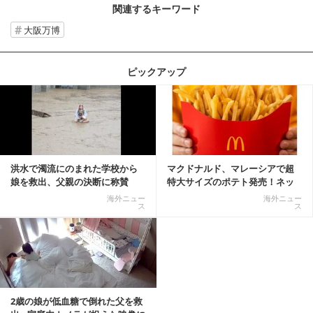
関連するキーワード
大阪万博
ピックアップ
記事を読む
洪水で濁流にのまれた学校から
マクドナルド、マレーシアで超
娘を救出、父親の決断に称賛
特大サイズのポテト発売！ネッ
続々 一部では「危険...
ト反響「ヤバすぎる」
海外ニュー
海外ニュー
ス
ス
2歳の娘が低血糖で倒れた父を救