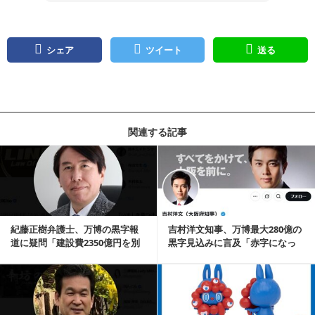
シェア
ツイート
送る
関連する記事
記事を読む
紀藤正樹弁護士、万博の黒字報
吉村洋文知事、万博最大280億の
道に疑問「建設費2350億円を別
黒字見込みに言及「赤字になっ
会計にして黒字...
たらどうする！...
記事を読む