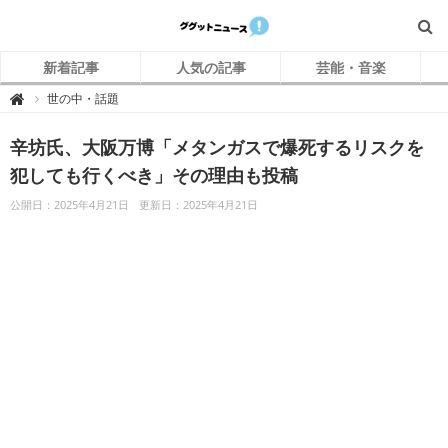
新着記事
人気の記事
芸能・音楽
グ
世の中・話題

グ
ッ
ト
辛坊氏、大阪万博「メタンガスで爆死するリスクを
ニ
ュ
ー
犯しても行くべき」その理由も投稿
ス
公開日：2025年4月21日
更新日：2025年4月21日