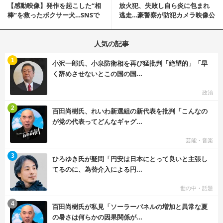
【感動映像】発作を起こした“相
放火犯、失敗し自ら炎に包まれ
棒”を救ったボクサー犬…SNSで
逃走…豪警察が防犯カメラ映像公
称賛の声殺到...
開
人気の記事
む
1
小沢一郎氏、小泉防衛相を再び猛批判「絶望的」「早
く辞めさせないとこの国の国...
政治
む
2
百田尚樹氏、れいわ新選組の新代表を批判「こんなの
が党の代表ってどんなギャグ...
芸能・音楽
む
3
ひろゆき氏が疑問「円安は日本にとって良いと主張し
てるのに、為替介入による円...
世の中・話題
む
4
百田尚樹氏が私見「ソーラーパネルの増加と異常な夏
の暑さは何らかの因果関係が...