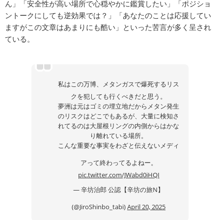
ん」「安全性が高い場所で心穏やかに鑑賞したい」「ポジショ
ントークにしても逆効果では？」「あなたのことは応援してい
ますがこの文章はあまりにも酷い」といった苦言が多く呈され
ている。
私はこの万博、メタンガスで爆死するリス
クを犯しても行くべきだと思う。
夢洲は元はゴミの埋立地だからメタン発生
のリスクはどこでもあるが、大量に検知さ
れてるのは大屋根リングの内側からはかな
り離れている場所。
こんな重要な事実をわざと伝えないメディ
アって終わってるよねー。
pic.twitter.com/JWabd0iHQI
— 辛坊治郎 公認【辛坊の旅N】
(@JiroShinbo_tabi)
April 20, 2025