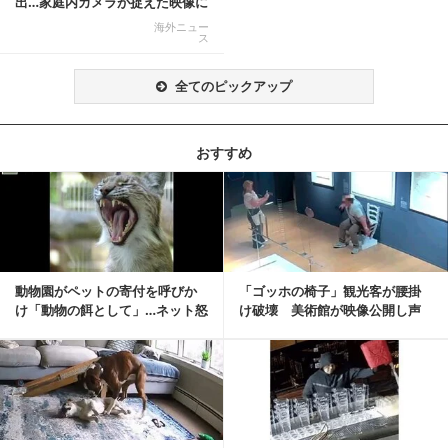
出…家庭内カメラが捉えた映像に
称賛の声相次ぐ
海外ニュー
ス
全てのピックアップ
おすすめ
記事を読む
動物園がペットの寄付を呼びか
「ゴッホの椅子」観光客が腰掛
け「動物の餌として」…ネット怒
け破壊 美術館が映像公開し声
りの声「ペットは...
明「悪夢が現実に」
記事を読む