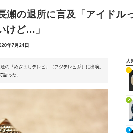
IO長瀬の退所に言及「アイドル
いけど…」
20年7月24日
人
23日放送の『めざましテレビ』（フジテレビ系）に出演。
記事を読む
1
いて語った。
記事を読む
2
記事を読む
3