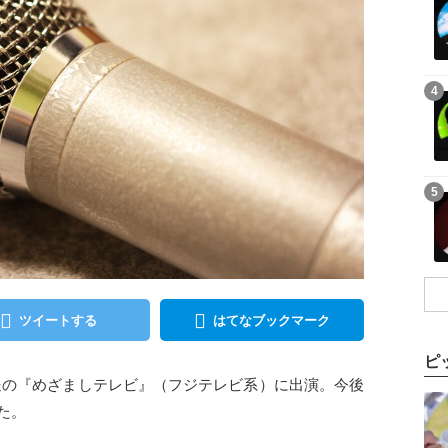
記事を読む
4
記事を読む
5
ツイートする
はてなブックマーク
ピ
3日放送の『めざましテレビ』（フジテレビ系）に出演。今後
記事を読む
た。