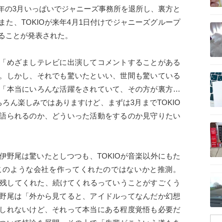
来年の3月いっぱいでジャニーズ事務所を退所し、裏方と
記事を読む
た、TOKIOが来年4月1日付けでジャニーズグループ
することが発表された。
「めざましテレビに出演してコメントすることがある
記事を読む
。しかし、それでも驚いたといい、世間も驚いている
「本当にいろんな活躍をされていて、その方が裏方…
ろん楽しみではありますけど、まずは3月までTOKIO
語られるのか、どういった活動をするのか見守りたい
記事を読む
て伊野尾は驚いたとしつつも、TOKIOが音楽以外にもた
このような会社を作ってくれたのではないかと推測。
記事を読む
前を残してくれた、続けてくれるっていうことがすごくう
野尾は「外から見てると、アイドルってなんだか幻想
しれないけど、それって本当にある程度覚悟も必要だ