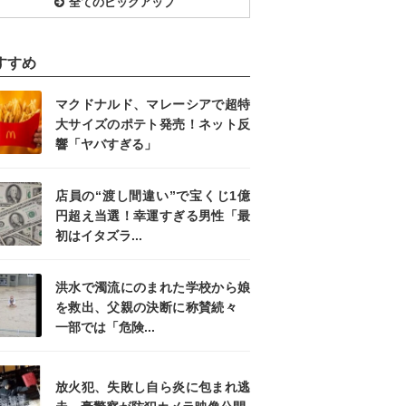
全てのピックアップ
すすめ
マクドナルド、マレーシアで超特
大サイズのポテト発売！ネット反
響「ヤバすぎる」
店員の“渡し間違い”で宝くじ1億
円超え当選！幸運すぎる男性「最
初はイタズラ...
洪水で濁流にのまれた学校から娘
を救出、父親の決断に称賛続々
一部では「危険...
放火犯、失敗し自ら炎に包まれ逃