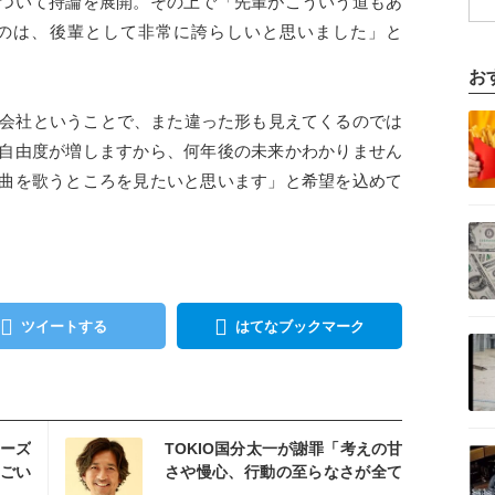
ついて持論を展開。その上で「先輩がこういう道もあ
のは、後輩として非常に誇らしいと思いました」と
お
記事を読む
しい会社ということで、また違った形も見えてくるのでは
自由度が増しますから、何年後の未来かわかりません
曲を歌うところを見たいと思います」と希望を込めて
記事を読む
ツイートする
はてなブックマーク
記事を読む
を読む
記事を読む
ニーズ
TOKIO国分太一が謝罪「考えの甘
ごい
さや慢心、行動の至らなさが全て
の原因」…城島茂もコメント発表