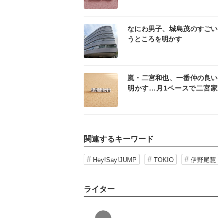
記事を読む
記事
なにわ男子、城島茂のすごい
うところを明かす
記事を読む
記事
嵐・二宮和也、一番仲の良い
明かす…月1ペースで二宮家
まりに
関連するキーワード
Hey!Say!JUMP
TOKIO
伊野尾慧
ライター