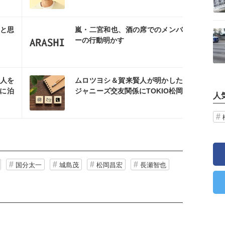
を読む
記事を読む
と思
嵐・二宮和也、酒の席でのメンバ
ーの行動明かす
を読む
人を
ムロツヨシ＆賀来賢人が明かした
に泊
ジャニーズ交友関係にTOKIO松岡
人
驚き「なんなんだ？」
国分太一
城島茂
松岡昌宏
長瀬智也