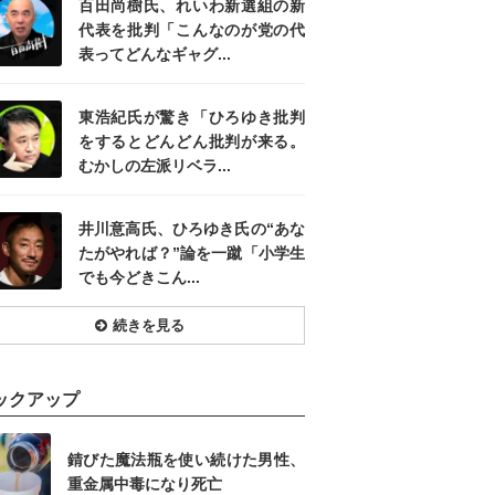
百田尚樹氏、れいわ新選組の新
代表を批判「こんなのが党の代
表ってどんなギャグ...
東浩紀氏が驚き「ひろゆき批判
をするとどんどん批判が来る。
むかしの左派リベラ...
井川意高氏、ひろゆき氏の“あな
たがやれば？”論を一蹴「小学生
でも今どきこん...
続きを見る
ックアップ
錆びた魔法瓶を使い続けた男性、
重金属中毒になり死亡