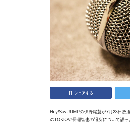
シェアする
Hey!Say!JUMPの伊野尾慧が7月2
のTOKIOや長瀬智也の退所について語っ