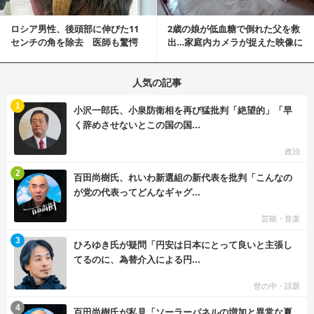
ロシア男性、後頭部に伸びた11
2歳の娘が低血糖で倒れた父を救
センチの角を除去 医師も驚愕
出…家庭内カメラが捉えた映像に
「医師人生で初」
称賛の声相次ぐ
人気の記事
む
1
小沢一郎氏、小泉防衛相を再び猛批判「絶望的」「早
く辞めさせないとこの国の国...
政治
む
2
百田尚樹氏、れいわ新選組の新代表を批判「こんなの
が党の代表ってどんなギャグ...
芸能・音楽
む
3
ひろゆき氏が疑問「円安は日本にとって良いと主張し
てるのに、為替介入による円...
世の中・話題
む
4
百田尚樹氏が私見「ソーラーパネルの増加と異常な夏