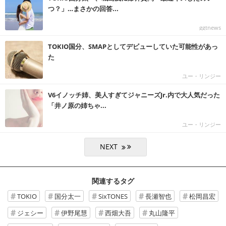
つ？」…まさかの回答...
ggtnews
TOKIO国分、SMAPとしてデビューしていた可能性があっ
た
ユー・リンジー
V6イノッチ姉、美人すぎてジャニーズJr.内で大人気だった
「井ノ原の姉ちゃ...
ユー・リンジー
関連するタグ
TOKIO
国分太一
SixTONES
長瀬智也
松岡昌宏
ジェシー
伊野尾慧
西畑大吾
丸山隆平