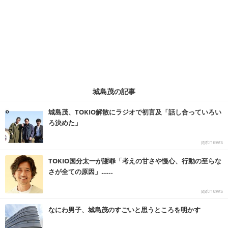
城島茂の記事
城島茂、TOKIO解散にラジオで初言及「話し合っていろい
ろ決めた」
ggtnews
TOKIO国分太一が謝罪「考えの甘さや慢心、行動の至らな
さが全ての原因」…...
ggtnews
なにわ男子、城島茂のすごいと思うところを明かす