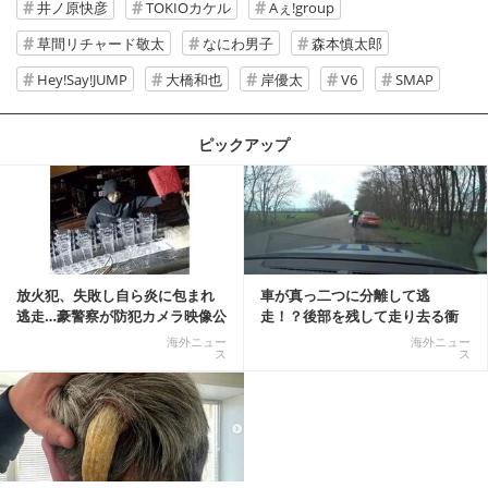
井ノ原快彦
TOKIOカケル
Aぇ!group
草間リチャード敬太
なにわ男子
森本慎太郎
Hey!Say!JUMP
大橋和也
岸優太
V6
SMAP
ピックアップ
記事を読む
放火犯、失敗し自ら炎に包まれ
車が真っ二つに分離して逃
逃走…豪警察が防犯カメラ映像公
走！？後部を残して走り去る衝
開
撃映像が話題に
海外ニュー
海外ニュー
ス
ス