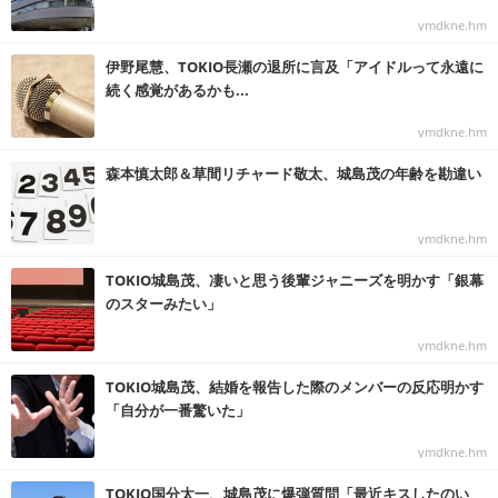
ymdkne.hm
伊野尾慧、TOKIO長瀬の退所に言及「アイドルって永遠に
続く感覚があるかも...
ymdkne.hm
森本慎太郎＆草間リチャード敬太、城島茂の年齢を勘違い
ymdkne.hm
TOKIO城島茂、凄いと思う後輩ジャニーズを明かす「銀幕
のスターみたい」
ymdkne.hm
TOKIO城島茂、結婚を報告した際のメンバーの反応明かす
「自分が一番驚いた」
ymdkne.hm
TOKIO国分太一、城島茂に爆弾質問「最近キスしたのい