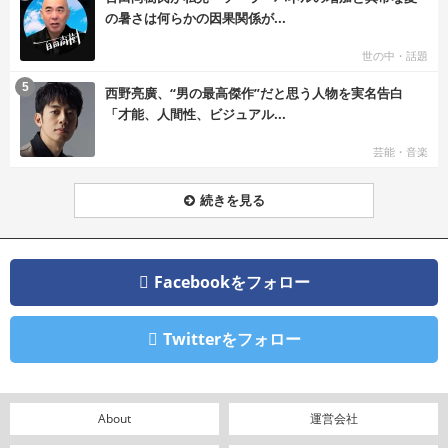
の暑さは何らかの因果関係が...
世の中・話題
む
5
西野亮廣、“男の最高傑作”だと思う人物を実名告白
「才能、人間性、ビジュアル...
芸能・音楽
続きを見る
Facebookをフォロー
Twitterをフォロー
About
運営会社