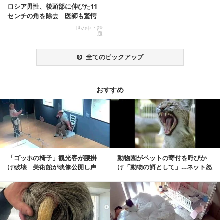
ロシア男性、後頭部に伸びた11
センチの角を除去 医師も驚愕
「医師人生で初」
世の中・話
題
全てのピックアップ
おすすめ
記事を読む
「ゴッホの椅子」観光客が腰掛
動物園がペットの寄付を呼びか
け破壊 美術館が映像公開し声
け「動物の餌として」…ネット怒
明「悪夢が現実に」
りの声「ペットは...
記事を読む