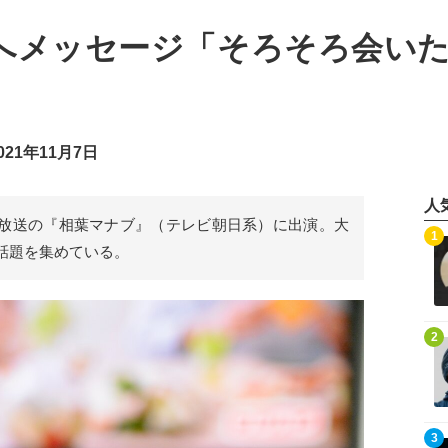
へメッセージ「そろそろ会いた
21年11月7日
人
月31日放送の『相葉マナブ』（テレビ朝日系）に出演。大
記事を読む
1
話題を集めている。
記事を読む
2
記事を読む
3