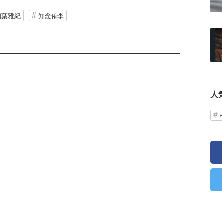
相葉雅紀
知念侑李
記事を読む
人