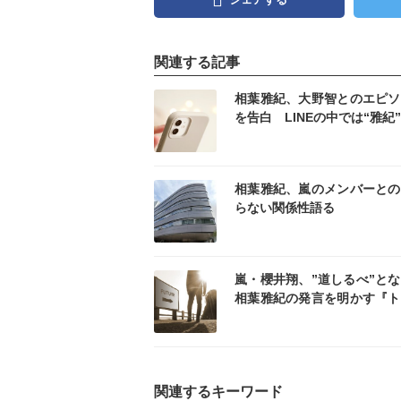
関連する記事
記事を読む
記事
相葉雅紀、大野智とのエピソ
を告白 LINEの中では“雅紀
が多い
記事を読む
記事
相葉雅紀、嵐のメンバーとの
らない関係性語る
記事を読む
記事
嵐・櫻井翔、”道しるべ”と
相葉雅紀の発言を明かす『ト
になりたい』
関連するキーワード