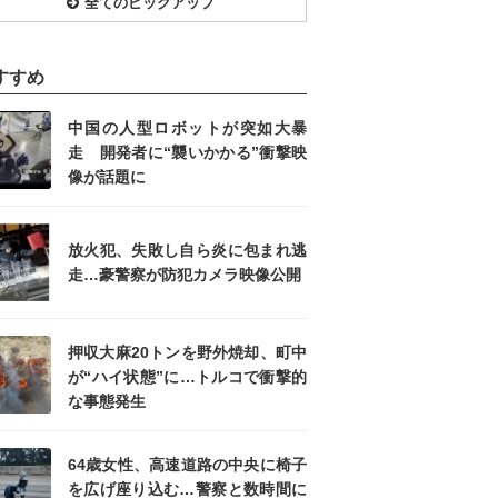
全てのピックアップ
すすめ
中国の人型ロボットが突如大暴
走 開発者に“襲いかかる”衝撃映
像が話題に
放火犯、失敗し自ら炎に包まれ逃
走…豪警察が防犯カメラ映像公開
押収大麻20トンを野外焼却、町中
が“ハイ状態”に…トルコで衝撃的
な事態発生
64歳女性、高速道路の中央に椅子
を広げ座り込む…警察と数時間に