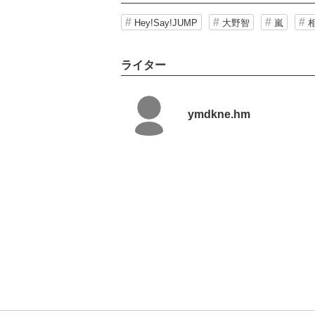
Hey!Say!JUMP
大野智
嵐
ライター
ymdkne.hm