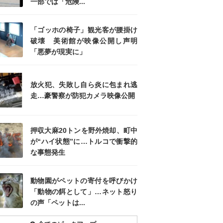
一部では「危険...
「ゴッホの椅子」観光客が腰掛け
破壊 美術館が映像公開し声明
「悪夢が現実に」
放火犯、失敗し自ら炎に包まれ逃
走…豪警察が防犯カメラ映像公開
押収大麻20トンを野外焼却、町中
が“ハイ状態”に…トルコで衝撃的
な事態発生
動物園がペットの寄付を呼びかけ
「動物の餌として」…ネット怒り
の声「ペットは...