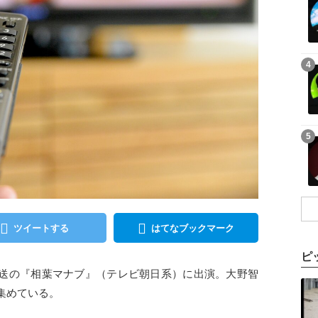
記事を読む
4
記事を読む
5
ツイートする
はてなブックマーク
ピ
31日放送の『相葉マナブ』（テレビ朝日系）に出演。大野智
記事を読む
集めている。