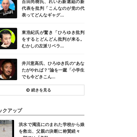
百田尚樹氏、れいわ新選組の新
代表を批判「こんなのが党の代
表ってどんなギャグ...
東浩紀氏が驚き「ひろゆき批判
をするとどんどん批判が来る。
むかしの左派リベラ...
井川意高氏、ひろゆき氏の“あな
たがやれば？”論を一蹴「小学生
でも今どきこん...
続きを見る
ックアップ
洪水で濁流にのまれた学校から娘
を救出、父親の決断に称賛続々