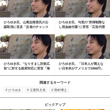
ひろゆき氏、山尾志桜里氏の公
ひろゆき氏、与党の“所得制限な
認取消に言及「反省のチャンス
し現金給付案”に苦言「広告代理
を棒に振った」
店に数百億円払...
記事を読む
ひろゆき氏、“なりすまし詐欺広
ひろゆき氏、「日本人が買えな
告”に対する政府対応に苦言「海
い日本米がアメリカで2900円」
外のサイトだと...
指摘に私見「何...
関連するキーワード
ひろゆき
立憲民主党
西村博之
ピックアップ