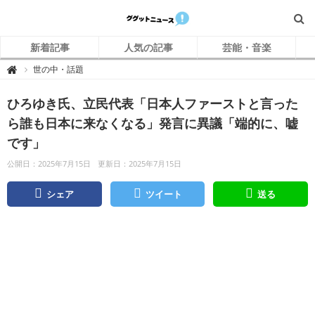
新着記事
人気の記事
芸能・音楽
グ
世の中・話題

グ
ッ
ト
ひろゆき氏、立民代表「日本人ファーストと言った
ニ
ュ
ー
ら誰も日本に来なくなる」発言に異議「端的に、嘘
ス
です」
公開日：2025年7月15日
更新日：2025年7月15日
シェア
ツイート
送る