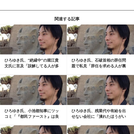
関連する記事
記事を読む
ひろゆき氏、“絶縁中”の堀江貴
ひろゆき氏、石破首相の辞任問
文氏に言及「誤解してる人が多
題で私見「辞任を求める人が裏
いんだよね。。。」
金と統一教会とかも...
記事を読む
ひろゆき氏、小池都知事にツッ
ひろゆき氏、残業代や有給を出
コミ「『都民ファースト』は良
せない会社に「潰れたほうがい
くて『日本人ファー...
い」「事業として体...
記事を読む