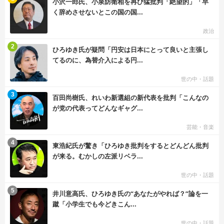
小沢一郎氏、小泉防衛相を再び猛批判「絶望的」「早
く辞めさせないとこの国の国...
政治
む
2
ひろゆき氏が疑問「円安は日本にとって良いと主張し
てるのに、為替介入による円...
世の中・話題
む
3
百田尚樹氏、れいわ新選組の新代表を批判「こんなの
が党の代表ってどんなギャグ...
芸能・音楽
む
4
東浩紀氏が驚き「ひろゆき批判をするとどんどん批判
が来る。むかしの左派リベラ...
世の中・話題
む
5
井川意高氏、ひろゆき氏の“あなたがやれば？”論を一
蹴「小学生でも今どきこん...
世の中・話題