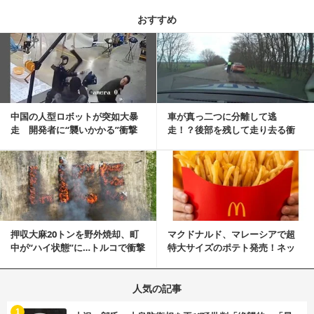
おすすめ
記事を読む
中国の人型ロボットが突如大暴
車が真っ二つに分離して逃
走 開発者に“襲いかかる”衝撃
走！？後部を残して走り去る衝
映像が話題に
撃映像が話題に
記事を読む
押収大麻20トンを野外焼却、町
マクドナルド、マレーシアで超
中が“ハイ状態”に…トルコで衝撃
特大サイズのポテト発売！ネッ
的な事態発生
ト反響「ヤバすぎる」
人気の記事
む
1