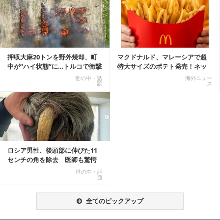
記事を読む
押収大麻20トンを野外焼却、町
マクドナルド、マレーシアで超
中が“ハイ状態”に…トルコで衝撃
特大サイズのポテト発売！ネッ
的な事態発生
ト反響「ヤバすぎる」
世の中・話
海外ニュー
題
ス
ロシア男性、後頭部に伸びた11
センチの角を除去 医師も驚愕
「医師人生で初」
世の中・話
題
全てのピックアップ