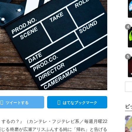
記事を読む
4
記事を読む
5
ツイートする
はてなブックマーク
ピ
記事を読む
するの？』（カンテレ・フジテレビ系／毎週月曜22
斗演じる柊磨が広瀬アリスふんする純に「帰れ」と告げる