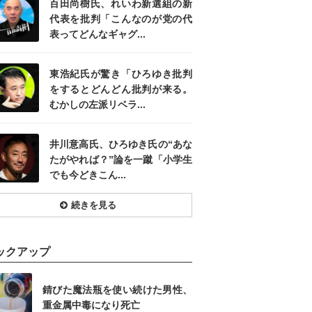
百田尚樹氏、れいわ新選組の新
代表を批判「こんなのが党の代
表ってどんなギャグ...
東浩紀氏が驚き「ひろゆき批判
をするとどんどん批判が来る。
むかしの左派リベラ...
井川意高氏、ひろゆき氏の“あな
たがやれば？”論を一蹴「小学生
でも今どきこん...
続きを見る
ックアップ
錆びた魔法瓶を使い続けた男性、
重金属中毒になり死亡