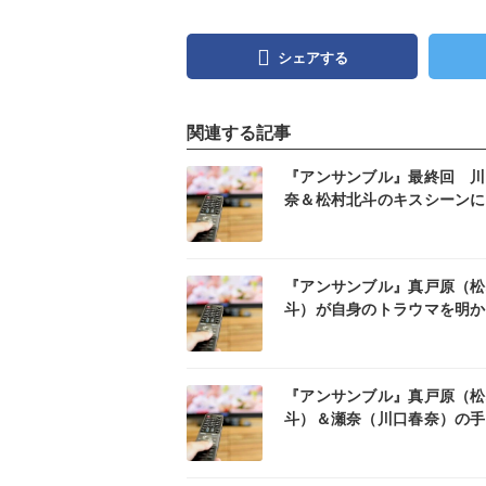
シェアする
関連する記事
記事を読む
記事
『アンサンブル』最終回 川
奈＆松村北斗のキスシーンに
しい」「尊い」の声
記事を読む
記事
『アンサンブル』真戸原（松
斗）が自身のトラウマを明
「重すぎる」「切なかった」
記事を読む
記事
『アンサンブル』真戸原（松
斗）＆瀬奈（川口春奈）の手
ぎシーンに反響「展開早い」