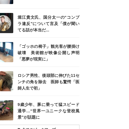
堀江貴文氏、国分太一の“コンプ
ラ違反”について言及「僕が聞い
てる話が本当だ...
「ゴッホの椅子」観光客が腰掛け
破壊 美術館が映像公開し声明
「悪夢が現実に」
ロシア男性、後頭部に伸びた11セ
ンチの角を除去 医師も驚愕「医
師人生で初」
9歳少年、豚に乗って猛スピード
通学…“世界一ユニークな登校風
景”が話題に