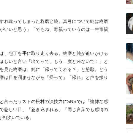
記事を読む
すれ違ってしまった柊磨と純。真弓について純は柊磨
がいいと思う」「でもね、毒親っていうのは一生毒親
記事を読む
は、包丁を手に取り走り去る。柊磨と純が追いかける
ほしいと言い「出てって、もう二度と来ないで！」と
を見た柊磨は、純に「帰ってくれる？」と懇願。どう
記事を読む
磨は目を潤ませながら「帰って」「帰れ」と声を振り
言ったラストの松村の演技力にSNSでは「複雑な感
記事を読む
で悲しい目」「惹き込まれる」「同じ言葉でも感情の
が相次いでいる。