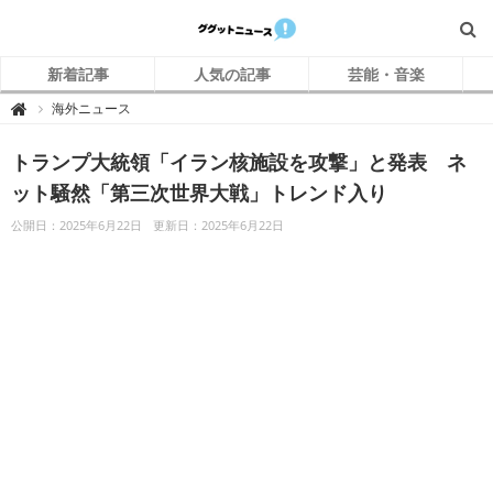
新着記事
人気の記事
芸能・音楽
グ
海外ニュース

グ
ッ
ト
トランプ大統領「イラン核施設を攻撃」と発表 ネ
ニ
ュ
ー
ット騒然「第三次世界大戦」トレンド入り
ス
公開日：2025年6月22日
更新日：2025年6月22日