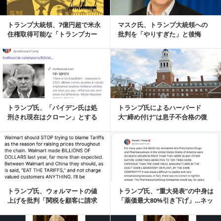
トランプ大統領、7億円超で米永
マスク氏、トランプ大統領への
住権取得可能な「トランプカー
批判を「やりすぎた」と後悔
ド」発表…公式サ...
記事を読む
トランプ氏、「バイデン氏は処
トランプ氏によるハーバード
刑され現在はクローン」とする
大“締め付け”は息子不合格の復
陰謀論を拡散…波紋広がる
讐？ 夫人が噂を否...
記事を読む
トランプ氏、ウォルマートの値
トランプ氏、“重大発表”の中身は
上げを批判「関税を顧客に請求
「薬価最大80%引き下げ」…ネッ
すべきでない」SN...
ト歓迎と疑問の声
記事を読む