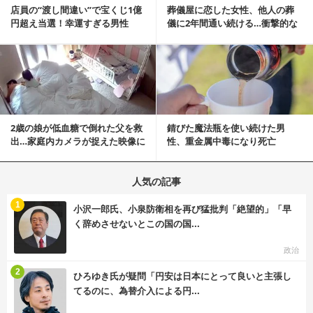
店員の“渡し間違い”で宝くじ1億
葬儀屋に恋した女性、他人の葬
円超え当選！幸運すぎる男性
儀に2年間通い続ける…衝撃的な
「最初はイタズラ...
結末に
記事を読む
2歳の娘が低血糖で倒れた父を救
錆びた魔法瓶を使い続けた男
出…家庭内カメラが捉えた映像に
性、重金属中毒になり死亡
称賛の声相次ぐ
人気の記事
む
1
小沢一郎氏、小泉防衛相を再び猛批判「絶望的」「早
く辞めさせないとこの国の国...
政治
む
2
ひろゆき氏が疑問「円安は日本にとって良いと主張し
てるのに、為替介入による円...