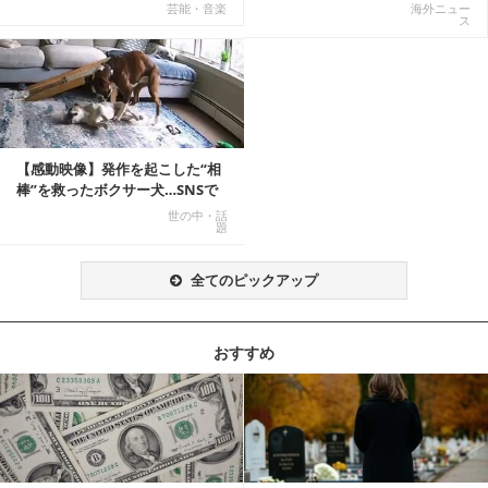
てる話が本当だ...
撃映像が話題に
芸能・音楽
海外ニュー
ス
【感動映像】発作を起こした“相
棒”を救ったボクサー犬…SNSで
称賛の声殺到...
世の中・話
題
全てのピックアップ
おすすめ
記事を読む