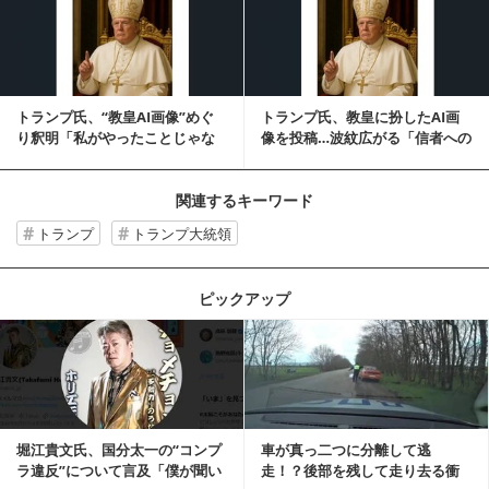
トランプ氏、“教皇AI画像”めぐ
トランプ氏、教皇に扮したAI画
り釈明「私がやったことじゃな
像を投稿…波紋広がる「信者への
い」「妻は『キ...
冒涜」「全く笑...
関連するキーワード
トランプ
トランプ大統領
ピックアップ
記事を読む
堀江貴文氏、国分太一の“コンプ
車が真っ二つに分離して逃
ラ違反”について言及「僕が聞い
走！？後部を残して走り去る衝