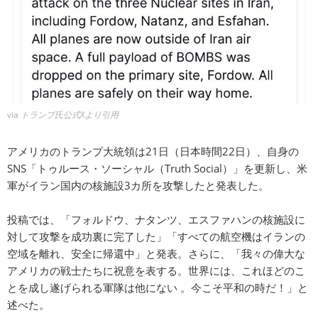
via
トランプ氏公式Xより引用
アメリカのトランプ大統領は21日（日本時間22日）、自身の
SNS「トゥルース・ソーシャル（Truth Social）」を更新し、米
軍がイラン国内の核施設3カ所を攻撃したと発表した。
投稿では、「フォルドウ、ナタンツ、エスファハンの核施設に
対して攻撃を成功裏に完了した」「すべての航空機はイランの
空域を離れ、安全に帰還中」と発表。さらに、「我々の偉大な
アメリカの戦士たちに祝意を表する。世界には、これほどのこ
とを成し遂げられる軍隊は他にない 。今こそ平和の時だ！」と
述べた。