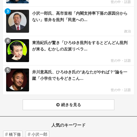
世の中・話題
む
3
小沢一郎氏、高市首相「内閣支持率下落の原因分から
ない」答弁を批判「民意への...
政治
む
4
東浩紀氏が驚き「ひろゆき批判をするとどんどん批判
が来る。むかしの左派リベラ...
世の中・話題
む
5
井川意高氏、ひろゆき氏の“あなたがやれば？”論を一
蹴「小学生でも今どきこん...
世の中・話題
続きを見る
人気のキーワード
橋下徹
小沢一郎